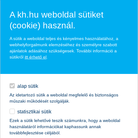
A kh.hu weboldal sütiket
(cookie) használ.
hírek és hivatalos
A sütik a weboldal teljes és kényelmes használatához, a
közzétételek
webhelyforgalmunk elemzéséhez és személyre szabott
ajánlatok adásához szükségesek. További információ a
sütikről
itt érhető el
.
egyéb
English
alap sütik
Az idetartozó sütik a weboldal megfelelő és biztonságos
műszaki működését szolgálják.
statisztikai sütik
a rekord hideg sem fagyasztja le az
Ezek a sütik lehetővé teszik számunkra, hogy a weboldal
használatáról információkat kaphassunk annak
amerikai gazdaságot
továbbfejlesztése céljából.