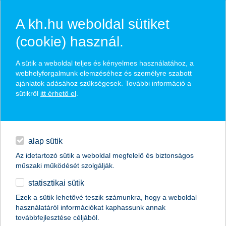
A kh.hu weboldal sütiket
(cookie) használ.
hírek és hivatalos
A sütik a weboldal teljes és kényelmes használatához, a
közzétételek
webhelyforgalmunk elemzéséhez és személyre szabott
ajánlatok adásához szükségesek. További információ a
sütikről
itt érhető el
.
egyéb
English
alap sütik
Az idetartozó sütik a weboldal megfelelő és biztonságos
műszaki működését szolgálják.
statisztikai sütik
100 000-nél több K&H SZÉP Kártya
Ezek a sütik lehetővé teszik számunkra, hogy a weboldal
használatáról információkat kaphassunk annak
tulajdonos
továbbfejlesztése céljából.