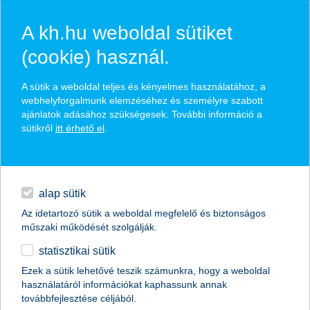
A kh.hu weboldal sütiket
(cookie) használ.
hírek és hivatalos
A sütik a weboldal teljes és kényelmes használatához, a
közzétételek
webhelyforgalmunk elemzéséhez és személyre szabott
ajánlatok adásához szükségesek. További információ a
sütikről
itt érhető el
.
egyéb
English
alap sütik
Az idetartozó sütik a weboldal megfelelő és biztonságos
műszaki működését szolgálják.
statisztikai sütik
így foglalja el a magyar boltok kasszáit
Ezek a sütik lehetővé teszik számunkra, hogy a weboldal
használatáról információkat kaphassunk annak
az Apple és a Google
továbbfejlesztése céljából.