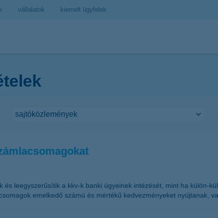
k
vállalatok
kiemelt ügyfelek
ételek
 számlacsomagokat
és leegyszerűsítik a kkv-k banki ügyeinek intézését, mint ha külön-k
mlacsomagok emelkedő számú és mértékű kedvezményeket nyújtanak, val