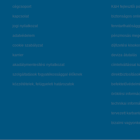
cégcsoport
K&H fejlesztői po
kapcsolat
biztonságos onli
jogi nyilatkozat
fenntarthatóságg
adatvédelem
pénzmosás mege
cookie szabályzat
díjfizetési kisoko
karrier
deviza átutalás
akadálymentesítési nyilatkozat
címletváltással 
szolgáltatások fogyatékossággal élőknek
direktbiztosításo
közzétételek, felügyeleti határozatok
befektetővédelmi
öröklési informá
technikai inform
tervezett karban
bizalmi vagyon