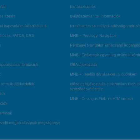
rtál
panaszkezelés
ne fizetés
gyűjtőszámlahitel információk
al kapcsolatos közzétételek
természetes személyek adósságrendezé
lőzés, FATCA, CRS
MNB – Pénzügyi Navigátor
s
Pénzügyi Navigátor Tanácsadó Irodaháló
MNB - Értékpapír egyenleg online lekér
kapcsolatos információk
OBA tájékoztató
k
MNB – Felelős döntésekkel a jövőnkért
 termék tájékoztatók
előzetes tájékoztatás elektronikus úton t
szerződéskötéshez
ciók
MNB - Országos Fiók- és ATM kereső
ációk
tartások
kezelő megbízatásának megszűnése