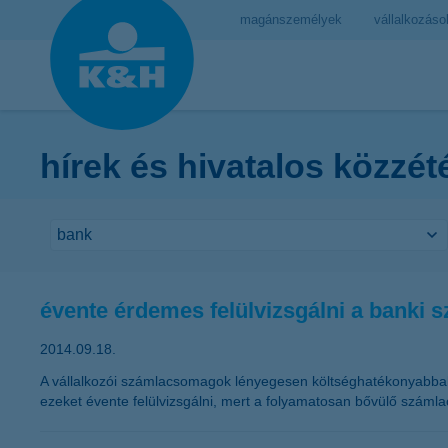
magánszemélyek
vállalkozáso
hírek és hivatalos közzét
évente érdemes felülvizsgálni a banki
2014.09.18.
A vállalkozói számlacsomagok lényegesen költséghatékonyabbak 
ezeket évente felülvizsgálni, mert a folyamatosan bővülő szá