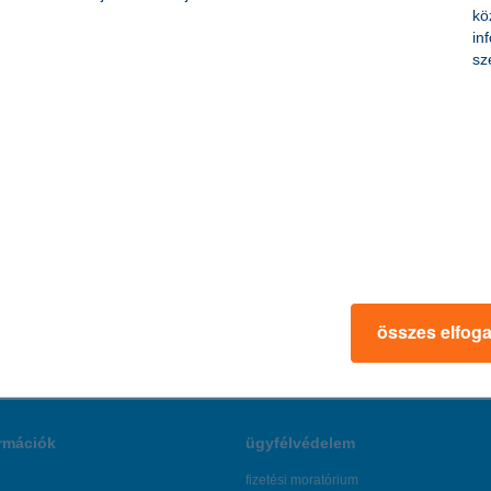
kö
kod marad
in
sz
 pénzkezelést
 előzetes várakozásoknak megfelelően tartalmazza az NFC technológiát
olyan eszköz kerül az emberek kezébe, ami még egyszerűbbé teszi a pé
összes elfog
rmációk
ügyfélvédelem
fizetési moratórium