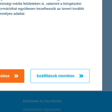
zösségi média felületeken is, valamint a böngészési
formációkat együttesen kezelhessük az ismert további
emélyes adattal.
, ami képessé teszi a készüléket mobilfizetések
nzügyek mobileszközön keresztül való kezelését. Ami pedig az
← Első
Előző
Következő
utolsó →
adása
beállítások mentése
feltételek és kondíciók
hirdetmények / díjjegyzékek