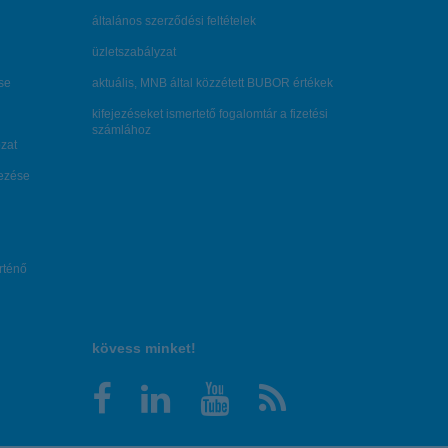
általános szerződési feltételek
üzletszabályzat
se
aktuális, MNB által közzétett BUBOR értékek
kifejezéseket ismertető fogalomtár a fizetési
számlához
zat
dezése
örténő
kövess minket!