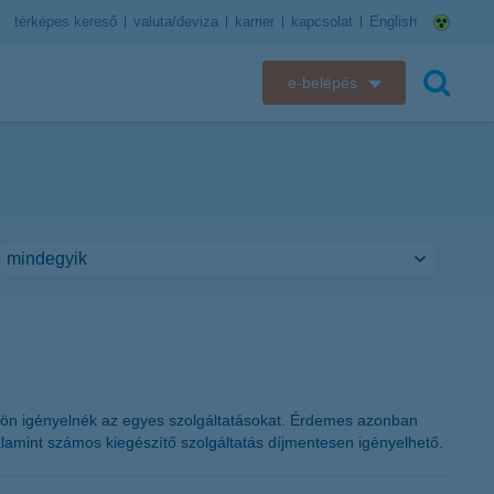
térképes kereső
valuta/deviza
karrier
kapcsolat
English
e-belépés
K&H e-bank
keresés
K&H e-posta
K&H elektronikus postaláda
K&H web Electra
K&H Biztosító ügyfélportál
K&H SZÉP Kártya
ülön igényelnék az egyes szolgáltatásokat. Érdemes azonban
amint számos kiegészítő szolgáltatás díjmentesen igényelhető.
K&H e-kártyafelület