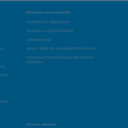
feltételek és kondíciók
hirdetmények / díjjegyzékek
általános szerződési feltételek
üzletszabályzat
se
aktuális, MNB által közzétett BUBOR értékek
kifejezéseket ismertető fogalomtár a fizetési
számlához
zat
dezése
örténő
kövess minket!