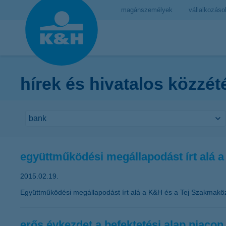
magánszemélyek
vállalkozáso
hírek és hivatalos közzét
együttműködési megállapodást írt alá 
2015.02.19.
Együttműködési megállapodást írt alá a K&H és a Tej Szakmakö
erős évkezdet a befektetési alap piacon