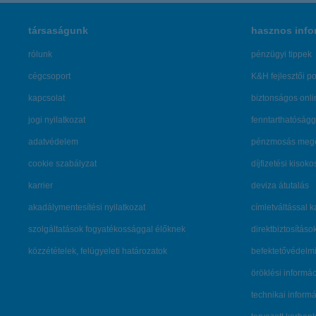
társaságunk
hasznos info
rólunk
pénzügyi tippek
cégcsoport
K&H fejlesztői po
kapcsolat
biztonságos onli
jogi nyilatkozat
fenntarthatóságg
adatvédelem
pénzmosás mege
cookie szabályzat
díjfizetési kisoko
karrier
deviza átutalás
akadálymentesítési nyilatkozat
címletváltással 
szolgáltatások fogyatékossággal élőknek
direktbiztosításo
közzétételek, felügyeleti határozatok
befektetővédelmi
öröklési informá
technikai inform