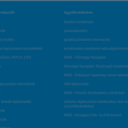
rmációk
ügyfélvédelem
fizetési moratórium
rtál
panaszkezelés
ne fizetés
gyűjtőszámlahitel információk
al kapcsolatos közzétételek
természetes személyek adósságrendezé
lőzés, FATCA, CRS
MNB – Pénzügyi Navigátor
s
Pénzügyi Navigátor Tanácsadó Irodaháló
MNB - Értékpapír egyenleg online lekér
kapcsolatos információk
OBA tájékoztató
k
MNB – Felelős döntésekkel a jövőnkért
 termék tájékoztatók
előzetes tájékoztatás elektronikus úton t
szerződéskötéshez
ciók
MNB - Országos Fiók- és ATM kereső
ációk