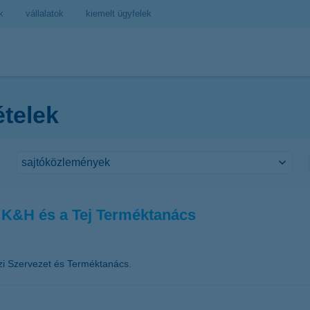
k
vállalatok
kiemelt ügyfelek
ételek
a K&H és a Tej Terméktanács
zi Szervezet és Terméktanács.