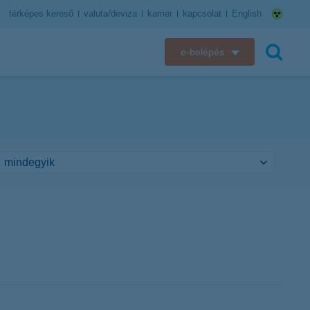
térképes kereső
valuta/deviza
karrier
kapcsolat
English
e-belépés
K&H e-bank
keresés
K&H e-posta
K&H elektronikus postaláda
K&H web Electra
K&H Biztosító ügyfélportál
K&H SZÉP Kártya
K&H e-kártyafelület