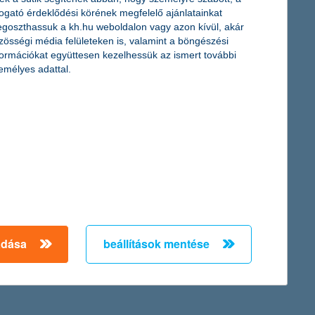
 jó évet zárt az ágazat, nemzetgazdasági szinten is
togató érdeklődési körének megfelelő ajánlatainkat
embargó hatása, és egy új egyensúlyi helyzet van kialakulóban
goszthassuk a kh.hu weboldalon vagy azon kívül, akár
zösségi média felületeken is, valamint a böngészési
formációkat együttesen kezelhessük az ismert további
emélyes adattal.
e pedig egyszeri tételek nélkül 28,2
itel, mind pedig megtakarítási piaci része növekedett. A K&H
K&H 2014-ben 70,9 milliárd forintos (adózás előtti) egyszeri
milliárd forintos veszteséget könyvelt el a tavalyi évben. A
← Első
Előző
Következő
utolsó →
adása
beállítások mentése