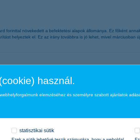
liárd forinttal növekedett a befektetési alapok állománya. Ez főként an
arítást helyeztek el. Ez az irány továbbra is jó lehet, mivel márciusba
(cookie) használ.
NB legutóbbi bejelentése szerint a kedvezményes hitel további nyújtás
, kevésbé tőkeerős vállalkozások is részt tudnak venni a programban” – 
a webhelyforgalmunk elemzéséhez és személyre szabott ajánlatok adás
statisztikai sütik
Ezek a sütik lehetővé teszik számunkra, hogy a weboldal
Ez