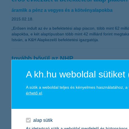
áramlik a pénz a vegyes és a kötvényalapokba
2015.02.18.
„Erősen indult az év a befektetési alap piacon, több mint 62 mil
alapokba, e két alaptípusban több mint 42 milliárd forint megtak
István, a K&H Alapkezelő befektetési igazgatója.
tovább bővül az NHP
2015.02.18.
A kh.hu weboldal sütiket 
„Újabb lendületet adhat a Növekedési Hitelprogramnak, hogy az M
átvállalja. Ezzel tovább bővülhet a hitelfelvevők köre, és kisebb
A sütik a weboldal teljes és kényelmes használatához, 
igazgatóságának vezetője.
érhető el
.
új egyensúlyi helyzet van kialakulóban
2015.02.16.
alap sütik
Az idetartozó sütik a weboldal megfelelő és biztonságos