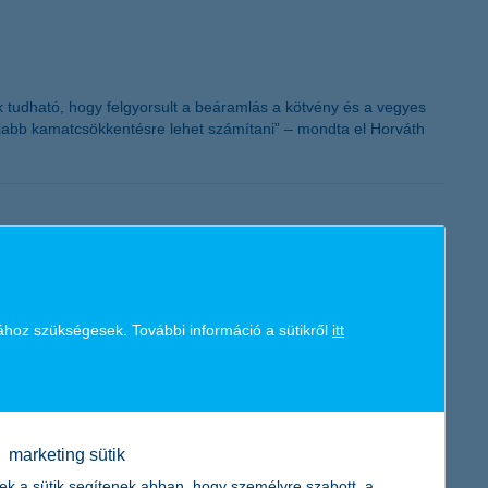
K&H token megújítás
nak tudható, hogy felgyorsult a beáramlás a kötvény és a vegyes
n újabb kamatcsökkentésre lehet számítani” – mondta el Horváth
a mellett a kkv szektor szereplőinek kockázatát is kis részben
nyilatkozta Hodina Péter, a K&H Vállalati ügyfélkapcsolatok
ához szükségesek. További információ a sütikről
itt
marketing sütik
ek a sütik segítenek abban, hogy személyre szabott, a