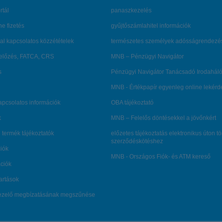
rtál
panaszkezelés
ne fizetés
gyűjtőszámlahitel információk
al kapcsolatos közzétételek
természetes személyek adósságrendezé
lőzés, FATCA, CRS
MNB – Pénzügyi Navigátor
s
Pénzügyi Navigátor Tanácsadó Irodaháló
MNB - Értékpapír egyenleg online lekér
kapcsolatos információk
OBA tájékoztató
k
MNB – Felelős döntésekkel a jövőnkért
 termék tájékoztatók
előzetes tájékoztatás elektronikus úton t
szerződéskötéshez
ciók
MNB - Országos Fiók- és ATM kereső
ációk
tartások
kezelő megbízatásának megszűnése