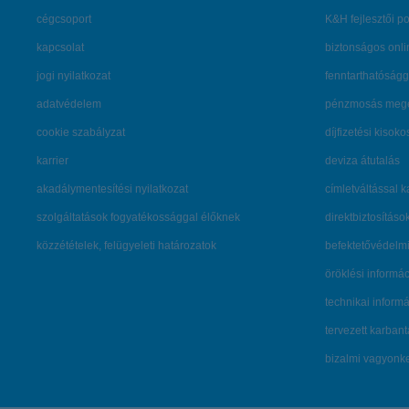
cégcsoport
K&H fejlesztői po
kapcsolat
biztonságos onli
jogi nyilatkozat
fenntarthatóságg
adatvédelem
pénzmosás mege
cookie szabályzat
díjfizetési kisoko
karrier
deviza átutalás
akadálymentesítési nyilatkozat
címletváltással 
szolgáltatások fogyatékossággal élőknek
direktbiztosításo
közzétételek, felügyeleti határozatok
befektetővédelmi
öröklési informá
technikai inform
tervezett karban
bizalmi vagyon