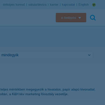
térképes kereső
valuta/deviza
karrier
kapcsolat
English
e-belépés
K&H e-bank
keresés
K&H e-posta
K&H elektronikus postaláda
K&H web Electra
K&H Biztosító ügyfélportál
K&H SZÉP Kártya
teljes mértékben megegyezik a hivatalos, papír alapú kivonattal,
oltán, a K&H kkv marketing főosztály vezetője.
K&H e-kártyafelület