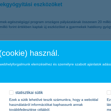
ekgyógyítási eszközöket
mek-egészségügyi program országos pályázatának összesen 20 millió f
llió forint értékben kaptak új eszközöket a gyermekek hatékony gyóg
(cookie) használ.
a webhelyforgalmunk elemzéséhez és személyre szabott ajánlatok adás
 autózás élményét alakítja át gyökeresen, hanem az autóipari vállalato
 világcégek növekedéséből profitál.
statisztikai sütik
Ezek a sütik lehetővé teszik számunkra, hogy a weboldal
Ez
használatáról információkat kaphassunk annak
lá
yedéves eredményei alapján egyértelműen kivárás jellemző a legnagyo
továbbfejlesztése céljából.
me