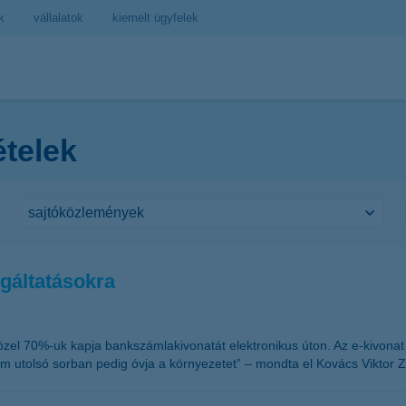
k
vállalatok
kiemelt ügyfelek
ételek
lgáltatásokra
közel 70%-uk kapja bankszámlakivonatát elektronikus úton. Az e-kivonat 
m utolsó sorban pedig óvja a környezetet” – mondta el Kovács Viktor Z