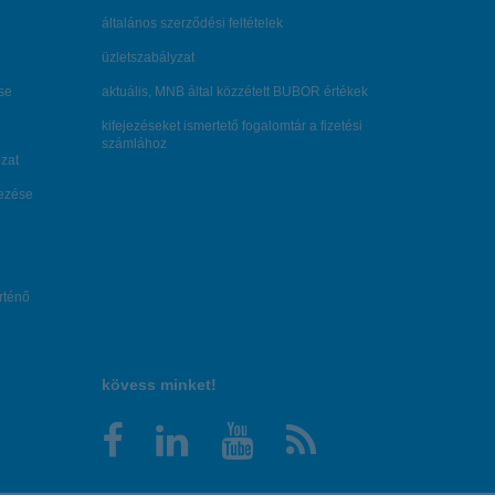
általános szerződési feltételek
üzletszabályzat
se
aktuális, MNB által közzétett BUBOR értékek
kifejezéseket ismertető fogalomtár a fizetési
számlához
zat
dezése
örténő
kövess minket!