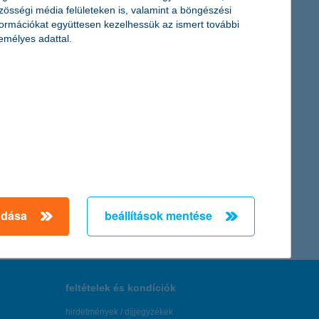
növelésének szándéka.
zösségi média felületeken is, valamint a böngészési
formációkat együttesen kezelhessük az ismert további
emélyes adattal.
jelző K&H kkv bizalmi index 7 pontos ugrást követően jelenleg -7
zönhető, hogy a vállalkozások az uniós pályázatokat, a
← Első
Előző
Következő
utolsó →
adása
beállítások mentése
feltételek és kondíciók
hirdetmények / díjjegyzékek