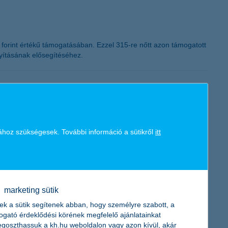
K&H token megújítás
orint értékű támogatásában. Ezzel 315-re nőtt azon támogatott
yításának elősegítéséhez.
ához szükségesek. További információ a sütikről
itt
k, beszállítók és technológia cégek kilátásait is. A K&H jövő
marketing sütik
ek a sütik segítenek abban, hogy személyre szabott, a
togató érdeklődési körének megfelelő ajánlatainkat
bb hazai cégekre. A következő egy évben alacsony, csupán
goszthassuk a kh.hu weboldalon vagy azon kívül, akár