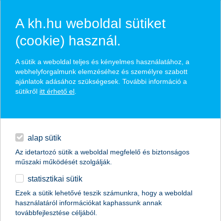
A kh.hu weboldal sütiket
(cookie) használ.
hírek és hivatalos
A sütik a weboldal teljes és kényelmes használatához, a
közzétételek
webhelyforgalmunk elemzéséhez és személyre szabott
ajánlatok adásához szükségesek. További információ a
sütikről
itt érhető el
.
egyéb
English
alap sütik
Az idetartozó sütik a weboldal megfelelő és biztonságos
műszaki működését szolgálják.
statisztikai sütik
idén sok családnak könnyebb lehet az
Ezek a sütik lehetővé teszik számunkra, hogy a weboldal
használatáról információkat kaphassunk annak
iskolakezdés
továbbfejlesztése céljából.