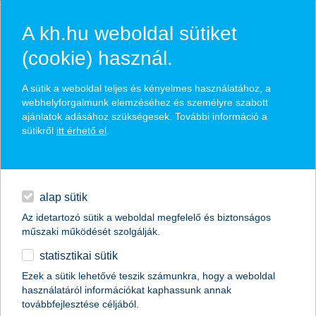
A kh.hu weboldal sütiket
(cookie) használ.
hírek és hivatalos
A sütik a weboldal teljes és kényelmes használatához, a
közzétételek
webhelyforgalmunk elemzéséhez és személyre szabott
ajánlatok adásához szükségesek. További információ a
sütikről
itt érhető el
.
egyéb
English
alap sütik
Az idetartozó sütik a weboldal megfelelő és biztonságos
műszaki működését szolgálják.
statisztikai sütik
Elfogynak az agrárszakemberek?
Ezek a sütik lehetővé teszik számunkra, hogy a weboldal
használatáról információkat kaphassunk annak
2015.08.04.
továbbfejlesztése céljából.