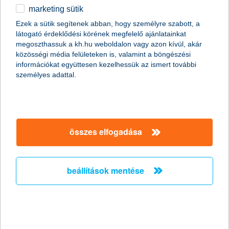
Az agrárszakemberek képzése a versenyképes mezőgazdaság
marketing sütik
és élelmiszeripar megteremtésének, majd működtetésének
Ezek a sütik segítenek abban, hogy személyre szabott, a
elemi feltétele. Az agrártudományi ismeretek ezért komplex
látogató érdeklődési körének megfelelő ajánlatainkat
tudást nyújtanak, amelyet más ágazatokban, így a
megoszthassuk a kh.hu weboldalon vagy azon kívül, akár
kereskedelemben vagy pénzügyi szakterületen is hasznosítani
közösségi média felületeken is, valamint a böngészési
lehet. Egyelőre mégsem népszerű a pályaválasztók körében a
információkat együttesen kezelhessük az ismert további
szakma alacsony presztízse miatt, jelenleg a felsőoktatásban
személyes adattal.
részt vevő hallgatók alig 6%-a kap folytat mezőgazdasági
területen tanulmányt, miközben a teljes hallgatói létszám is
folyamatosan, sőt gyorsuló ütemben apad.
összes elfogadása
hogyan választanak a nők? legalábbis,
ha megtakarításról van szó
2015.08.03.
beállítások mentése
A K&H több mint ezer hölgyet kérdezett meg arról, hogyan
döntenek megtakarításaikról. A válaszokból egyértelműen az
derült ki, hogy a nők nem szeretnek egyedül dönteni befektetési
kérdésekben, inkább óvatosak, és fontos számukra a nyugdíj.