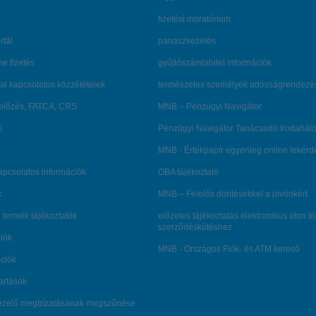
fizetési moratórium
rtál
panaszkezelés
ne fizetés
gyűjtőszámlahitel információk
al kapcsolatos közzétételek
természetes személyek adósságrendezé
lőzés, FATCA, CRS
MNB – Pénzügyi Navigátor
s
Pénzügyi Navigátor Tanácsadó Irodaháló
MNB - Értékpapír egyenleg online lekér
kapcsolatos információk
OBA tájékoztató
k
MNB – Felelős döntésekkel a jövőnkért
 termék tájékoztatók
előzetes tájékoztatás elektronikus úton t
szerződéskötéshez
ciók
MNB - Országos Fiók- és ATM kereső
ációk
tartások
kezelő megbízatásának megszűnése