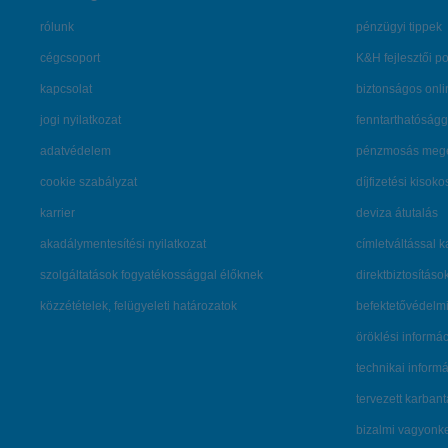
rólunk
pénzügyi tippek
cégcsoport
K&H fejlesztői po
kapcsolat
biztonságos onli
jogi nyilatkozat
fenntarthatóságg
adatvédelem
pénzmosás mege
cookie szabályzat
díjfizetési kisoko
karrier
deviza átutalás
akadálymentesítési nyilatkozat
címletváltással 
szolgáltatások fogyatékossággal élőknek
direktbiztosításo
közzétételek, felügyeleti határozatok
befektetővédelmi
öröklési informá
technikai inform
tervezett karban
bizalmi vagyon