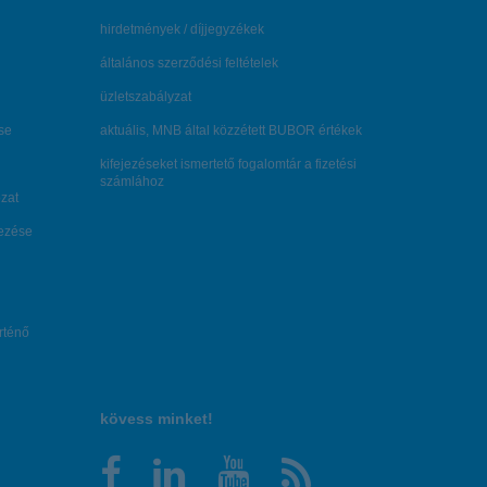
hirdetmények / díjjegyzékek
általános szerződési feltételek
üzletszabályzat
se
aktuális, MNB által közzétett BUBOR értékek
kifejezéseket ismertető fogalomtár a fizetési
számlához
zat
dezése
örténő
kövess minket!