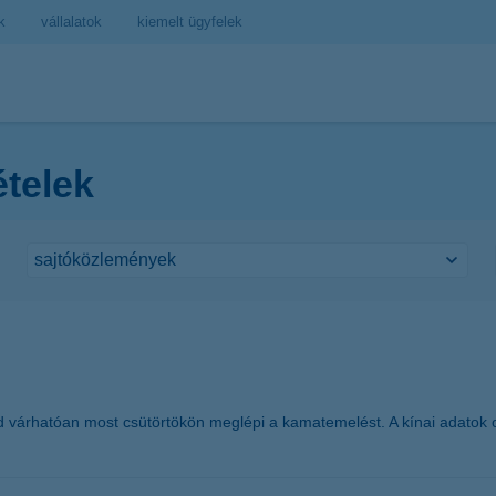
k
vállalatok
kiemelt ügyfelek
ételek
d várhatóan most csütörtökön meglépi a kamatemelést. A kínai adatok ok