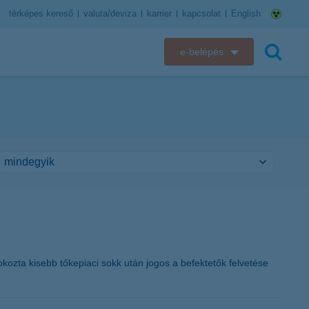
térképes kereső
valuta/deviza
karrier
kapcsolat
English
e-belépés
K&H e-bank
keresés
K&H e-posta
K&H elektronikus postaláda
K&H web Electra
K&H Biztosító ügyfélportál
K&H SZÉP Kártya
ozta kisebb tőkepiaci sokk után jogos a befektetők felvetése
K&H e-kártyafelület