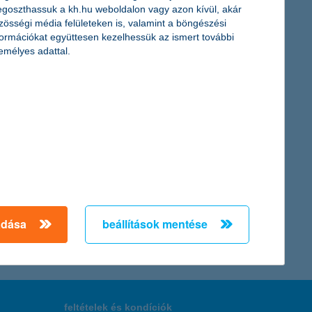
goszthassuk a kh.hu weboldalon vagy azon kívül, akár
 veszteséget könyvelt el a Kúria döntésének hatására. A K&H
zösségi média felületeken is, valamint a böngészési
végéig. A K&H Biztosító 1,2 milliárd forint adózás utáni
formációkat együttesen kezelhessük az ismert további
emélyes adattal.
skolák
elentkeznek a K&H a hátrányos helyzetűekért program előadó-
← Első
Előző
Következő
utolsó →
adása
beállítások mentése
feltételek és kondíciók