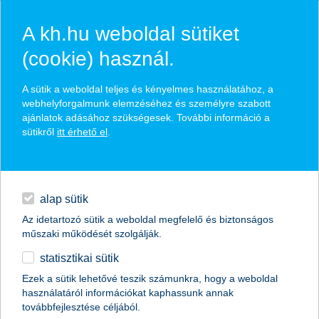
A kh.hu weboldal sütiket
(cookie) használ.
hírek és hivatalos
A sütik a weboldal teljes és kényelmes használatához, a
közzétételek
webhelyforgalmunk elemzéséhez és személyre szabott
ajánlatok adásához szükségesek. További információ a
sütikről
itt érhető el
.
egyéb
English
alap sütik
Az idetartozó sütik a weboldal megfelelő és biztonságos
műszaki működését szolgálják.
statisztikai sütik
új határidővel indul a K&H Vigyázz,
Ezek a sütik lehetővé teszik számunkra, hogy a weboldal
használatáról információkat kaphassunk annak
Kész, Pénz! pénzügyi vetélkedő
továbbfejlesztése céljából.