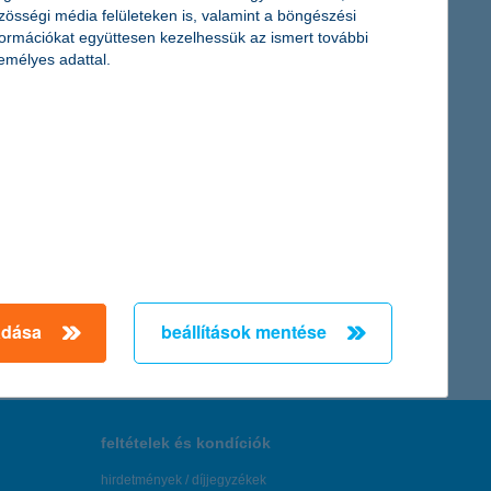
zösségi média felületeken is, valamint a böngészési
formációkat együttesen kezelhessük az ismert további
emélyes adattal.
célul. Ezzel a szektor szereplői mérhetővé és
tározzák saját ágazati helyzetüket. Az egyértelműbb piaci pozíció
← Első
Előző
Következő
utolsó →
adása
beállítások mentése
feltételek és kondíciók
hirdetmények / díjjegyzékek