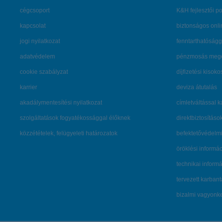
cégcsoport
K&H fejlesztői po
kapcsolat
biztonságos onli
jogi nyilatkozat
fenntarthatóságg
adatvédelem
pénzmosás mege
cookie szabályzat
díjfizetési kisoko
karrier
deviza átutalás
akadálymentesítési nyilatkozat
címletváltással 
szolgáltatások fogyatékossággal élőknek
direktbiztosításo
közzétételek, felügyeleti határozatok
befektetővédelmi
öröklési informá
technikai inform
tervezett karban
bizalmi vagyon