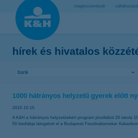
magánszemélyek
vállalkozáso
hírek és hivatalos közzét
1000 hátrányos helyzetű gyerek előtt ny
2015.10.15.
A K&H a hátrányos helyzetűekért program jóvoltából 20 iskola 1
50 kisdiákja látogatott el a Budapesti Fesztiválzenekar Kakaókon