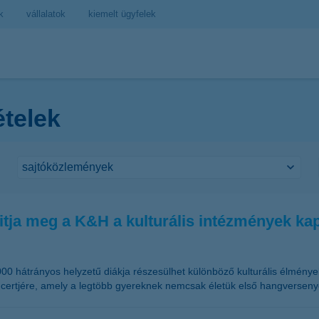
k
vállalatok
kiemelt ügyfelek
ételek
itja meg a K&H a kulturális intézmények kap
000 hátrányos helyzetű diákja részesülhet különböző kulturális élmény
certjére, amely a legtöbb gyereknek nemcsak életük első hangversenyét,