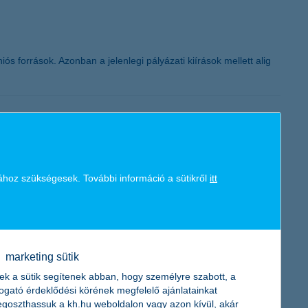
K&H token megújítás
s források. Azonban a jelenlegi pályázati kiírások mellett alig
épte az 1000 milliárd forintot” - tájékoztatott Zobor Zsuzsanna,
ához szükségesek. További információ a sütikről
itt
 és az ezzel kapcsolatos teendőkre.
marketing sütik
ek a sütik segítenek abban, hogy személyre szabott, a
togató érdeklődési körének megfelelő ajánlatainkat
nkfiókba azok, akik a leginkább tudatos, hó eleji megtakarítók. A
goszthassuk a kh.hu weboldalon vagy azon kívül, akár