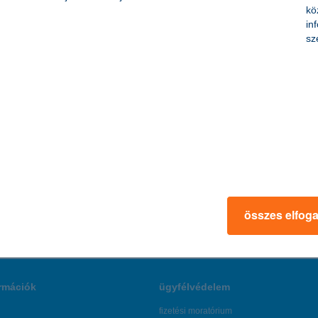
pénzügyi tanácsért.
kö
in
sz
t és alkalmazott tejönköltség-számítási módszer kidolgozását tűzte ki 
lősegíti azt is, hogy a vállalatok egymástól tanuljanak, illetve megha
összes elfog
rmációk
ügyfélvédelem
fizetési moratórium