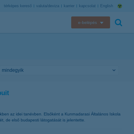
térképes kereső
valuta/deviza
karrier
kapcsolat
English
e-belépés
K&H e-bank
keresés
K&H e-posta
K&H elektronikus postaláda
K&H web Electra
uit
K&H Biztosító ügyfélportál
K&H SZÉP Kártya
ekben az idei tanévben. Elsőként a Kunmadarasi Általános Iskola
 de első budapesti látogatását is jelentette.
K&H e-kártyafelület