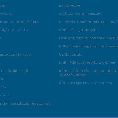
rtál
panaszkezelés
ne fizetés
gyűjtőszámlahitel információk
al kapcsolatos közzétételek
természetes személyek adósságrendezé
lőzés, FATCA, CRS
MNB – Pénzügyi Navigátor
s
Pénzügyi Navigátor Tanácsadó Irodaháló
MNB - Értékpapír egyenleg online lekér
kapcsolatos információk
OBA tájékoztató
k
MNB – Felelős döntésekkel a jövőnkért
 termék tájékoztatók
előzetes tájékoztatás elektronikus úton t
szerződéskötéshez
ciók
MNB - Országos Fiók- és ATM kereső
ációk
tartások
kezelő megbízatásának megszűnése