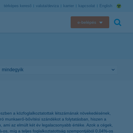
térképes kereső
valuta/deviza
karrier
kapcsolat
English
e-belépés
K&H e-bank
keresés
K&H e-posta
K&H elektronikus postaláda
K&H web Electra
K&H Biztosító ügyfélportál
K&H SZÉP Kártya
 részben a közfoglalkoztatottak létszámának növekedésének,
ró munkaerő-bővítési szándékot a folytatásban, hiszen a
K&H e-kártyafelület
, ami az elmúlt két év legalacsonyabb értéke. Azok a cégek,
2%-os, míg a teljes foglalkoztatottság szempontjából 0,04%-os