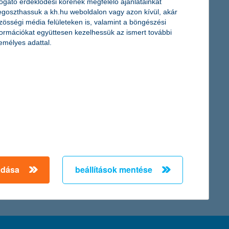
togató érdeklődési körének megfelelő ajánlatainkat
goszthassuk a kh.hu weboldalon vagy azon kívül, akár
árd forint veszteséget könyvelt el. A K&H Bankcsoport 2015
zösségi média felületeken is, valamint a böngészési
, a jelzáloghitelek refinanszírozásában pedig jelentős 26,4%-os
formációkat együttesen kezelhessük az ismert további
vi eredménytől.
emélyes adattal.
egalábbis ezt mutatja az, hogy az elmúlt három évben
 akik közelebb állnak a nyugdíjhoz.
← Első
Előző
Következő
utolsó →
adása
beállítások mentése