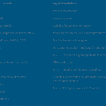
rmációk
ügyfélvédelem
fizetési moratórium
rtál
panaszkezelés
ne fizetés
gyűjtőszámlahitel információk
al kapcsolatos közzétételek
természetes személyek adósságrendezé
lőzés, FATCA, CRS
MNB – Pénzügyi Navigátor
s
Pénzügyi Navigátor Tanácsadó Irodaháló
MNB - Értékpapír egyenleg online lekér
kapcsolatos információk
OBA tájékoztató
k
MNB – Felelős döntésekkel a jövőnkért
 termék tájékoztatók
előzetes tájékoztatás elektronikus úton t
szerződéskötéshez
ciók
MNB - Országos Fiók- és ATM kereső
ációk
tartások