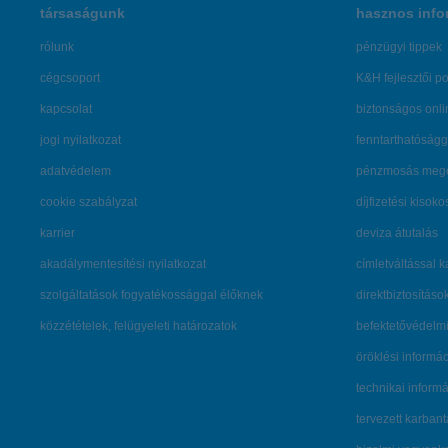
társaságunk
hasznos info
rólunk
pénzügyi tippek
cégcsoport
K&H fejlesztői po
kapcsolat
biztonságos onli
jogi nyilatkozat
fenntarthatóságg
adatvédelem
pénzmosás mege
cookie szabályzat
díjfizetési kisoko
karrier
deviza átutalás
akadálymentesítési nyilatkozat
címletváltással 
szolgáltatások fogyatékossággal élőknek
direktbiztosításo
közzétételek, felügyeleti határozatok
befektetővédelmi
öröklési informá
technikai inform
tervezett karban