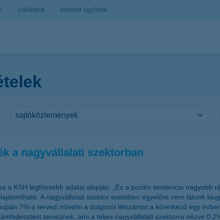
k
vállalatok
kiemelt ügyfelek
ételek
k a nagyvállalati szektorban
áma a KSH legfrissebb adatai alapján. „Ez a pozitív tendencia nagyobb
jdonítható. A nagyvállalati szektor esetében egyelőre nem látunk kiug
supán 7%-a tervezi növelni a dolgozói létszámot a következő egy évben
ámfejlesztést terveznek, ami a teljes nagyvállalati szektorra nézve 0,