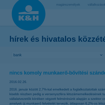
magánszemélyek
vállalkozáso
hírek és hivatalos közzét
nincs komoly munkaerő-bővítési szándé
2016.02.26.
2016. január között 2,7%-kal emelkedett a foglalkoztatottak sz
kisebb részben pedig a versenyszféra létszámemelkedésének tula
vállalatvezetők körében végzett felmérésünk alapján a szektor c
amelyek új munkaerő felvételét tervezik, átlagosan 6,2%-os létsz