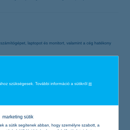
K&H token megújítás
 számítógépet, laptopot és monitort, valamint a cég hatékony
ához szükségesek. További információ a sütikről
itt
ulna. Befektetőként azonban már most célszerű körbenézni,
 236 milliárd forint értékű új hitelt
marketing sütik
forint volt
ek a sütik segítenek abban, hogy személyre szabott, a