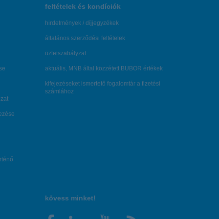
feltételek és kondíciók
hirdetmények / díjjegyzékek
általános szerződési feltételek
üzletszabályzat
se
aktuális, MNB által közzétett BUBOR értékek
kifejezéseket ismertető fogalomtár a fizetési
számlához
zat
dezése
örténő
kövess minket!