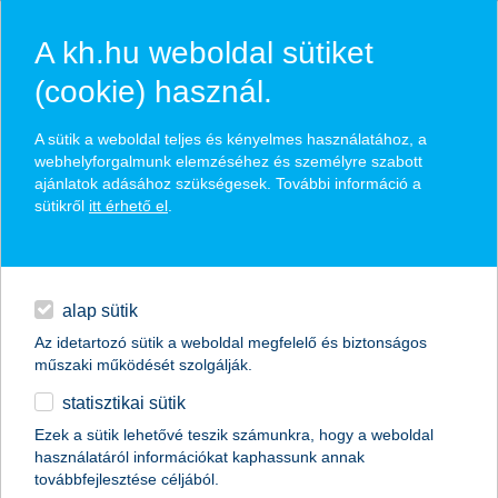
A kh.hu weboldal sütiket
(cookie) használ.
hírek és hivatalos
A sütik a weboldal teljes és kényelmes használatához, a
közzétételek
webhelyforgalmunk elemzéséhez és személyre szabott
ajánlatok adásához szükségesek. További információ a
sütikről
itt érhető el
.
egyéb
English
alap sütik
Az idetartozó sütik a weboldal megfelelő és biztonságos
műszaki működését szolgálják.
statisztikai sütik
akár 9 százalék feletti hozam a
Ezek a sütik lehetővé teszik számunkra, hogy a weboldal
használatáról információkat kaphassunk annak
nyugdíjra spórolóknak
továbbfejlesztése céljából.