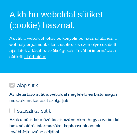
A kh.hu weboldal sütiket
(cookie) használ.
hírek és hivatalos
A sütik a weboldal teljes és kényelmes használatához, a
közzétételek
webhelyforgalmunk elemzéséhez és személyre szabott
ajánlatok adásához szükségesek. További információ a
sütikről
itt érhető el
.
egyéb
English
alap sütik
Az idetartozó sütik a weboldal megfelelő és biztonságos
műszaki működését szolgálják.
statisztikai sütik
újító-e a magyar agrárium?
Ezek a sütik lehetővé teszik számunkra, hogy a weboldal
használatáról információkat kaphassunk annak
2016.06.21.
továbbfejlesztése céljából.