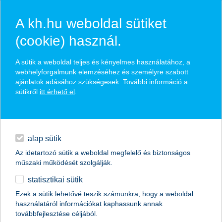
A kh.hu weboldal sütiket
(cookie) használ.
hírek és hivatalos
A sütik a weboldal teljes és kényelmes használatához, a
közzétételek
webhelyforgalmunk elemzéséhez és személyre szabott
ajánlatok adásához szükségesek. További információ a
sütikről
itt érhető el
.
egyéb
English
alap sütik
Az idetartozó sütik a weboldal megfelelő és biztonságos
műszaki működését szolgálják.
statisztikai sütik
10-ből 4 fiatal bukja a nyaralást
Ezek a sütik lehetővé teszik számunkra, hogy a weboldal
használatáról információkat kaphassunk annak
2016.08.15.
továbbfejlesztése céljából.