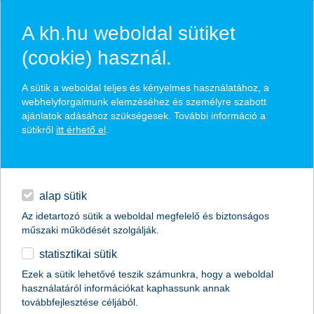
A kh.hu weboldal sütiket
(cookie) használ.
hírek és hivatalos
A sütik a weboldal teljes és kényelmes használatához, a
közzétételek
webhelyforgalmunk elemzéséhez és személyre szabott
ajánlatok adásához szükségesek. További információ a
sütikről
itt érhető el
.
egyéb
English
alap sütik
Az idetartozó sütik a weboldal megfelelő és biztonságos
műszaki működését szolgálják.
statisztikai sütik
A K&H Bankcsoport 2016 első
Ezek a sütik lehetővé teszik számunkra, hogy a weboldal
használatáról információkat kaphassunk annak
félévében 23 milliárd forintos
továbbfejlesztése céljából.
nyereséget ért el