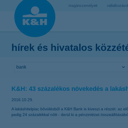
magánszemélyek
vállalkozáso
hírek és hivatalos közzét
K&H: 43 százalékos növekedés a lakásh
2016.10.29.
A lakáshitelpiac bővülésből a K&H Bank is kiveszi a részét: az el
pedig 24 százalékkal nőtt - derül ki a pénzintézet összeállításá