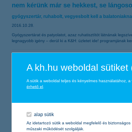
nem kérünk már se hekkest, se lángoso
gyógyszertár, ruhabolt, vegyesbolt kell a balatoniakn
2016.10.28.
Gyógyszertárat és patyolatot, azaz ruhatisztítót látnának legsz
legnagyobb igény – derül ki a K&H: üzletet ide! programjának ke
gázos hiány Felcsúton?
A kh.hu weboldal sütiket 
2016.10.27.
Felcsúton és a környékbeli településeken lakók gázszerelőt, zöld
A sütik a weboldal teljes és kényelmes használatához, 
szavazatokból.
érhető el
.
az IT biztonság duplán jó befektetés
alap sütik
2016.10.21.
Az idetartozó sütik a weboldal megfelelő és biztonságos
Október az információbiztonság hónapja Európában, ami nem csa
műszaki működését szolgálják.