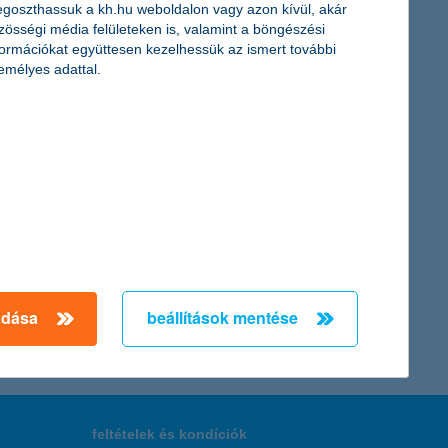
goszthassuk a kh.hu weboldalon vagy azon kívül, akár
zösségi média felületeken is, valamint a böngészési
formációkat együttesen kezelhessük az ismert további
emélyes adattal.
pszerű még a pékség, a fitneszterem is, de sokan szeretnének a
üzletet vagy szolgáltatást hiányol leginkább a környezetében,
rációt és támogatást kapnak vállalkozásuk továbbfejlesztéséhez.
← Első
Előző
Következő
utolsó →
adása
beállítások mentése
feltételek és kondíciók