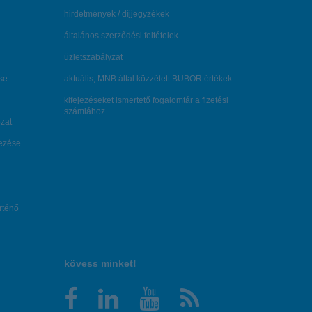
hirdetmények / díjjegyzékek
általános szerződési feltételek
üzletszabályzat
se
aktuális, MNB által közzétett BUBOR értékek
kifejezéseket ismertető fogalomtár a fizetési
számlához
zat
dezése
örténő
kövess minket!