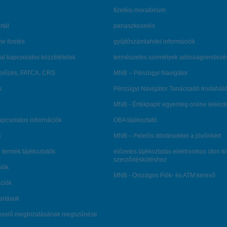
fizetési moratórium
rtál
panaszkezelés
ne fizetés
gyűjtőszámlahitel információk
al kapcsolatos közzétételek
természetes személyek adósságrendezé
lőzés, FATCA, CRS
MNB – Pénzügyi Navigátor
s
Pénzügyi Navigátor Tanácsadó Irodaháló
MNB - Értékpapír egyenleg online lekér
kapcsolatos információk
OBA tájékoztató
k
MNB – Felelős döntésekkel a jövőnkért
 termék tájékoztatók
előzetes tájékoztatás elektronikus úton t
szerződéskötéshez
ciók
MNB - Országos Fiók- és ATM kereső
ációk
tartások
kezelő megbízatásának megszűnése