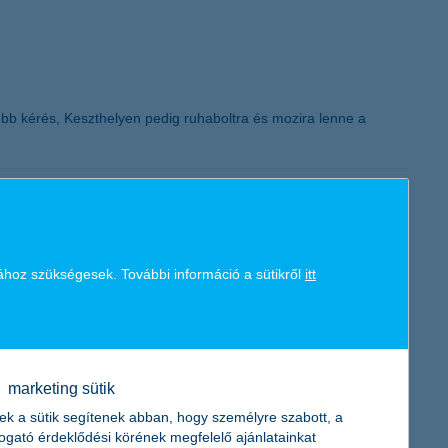
K&H token megújítás
űbb kérés, Keszthelyen pedig ruhaboltra és mozira lenne a
l ki a K&H: üzletet ide! programjának keretében leadott
ához szükségesek. További információ a sütikről
itt
marketing sütik
ek a sütik segítenek abban, hogy személyre szabott, a
 hanem arra is, hogy az IT eszközök használatának rohamos
togató érdeklődési körének megfelelő ajánlatainkat