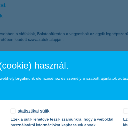
st
ak
ívesebben a siófokiak, Balatonfüreden a vegyesbolt az egyik legnépszer
retében leadott szavazatok alapján.
(cookie) használ.
ségest, éjjel-nappali üzletet éskocsmát szeretnének a közelükbe - derü
a webhelyforgalmunk elemzéséhez és személyre szabott ajánlatok adás
statisztikai sütik
Ezek a sütik lehetővé teszik számunkra, hogy a weboldal
Ez
k a cybertámadásokra, illetve azok kivédésére hívja fel a figyelmet,
használatáról információkat kaphassunk annak
lá