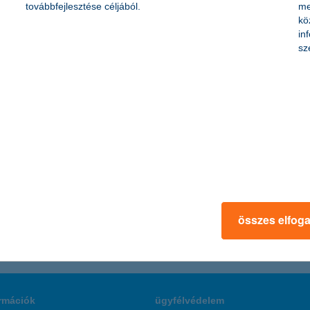
avasolják a K&H Alapkezelő szakemberei.
továbbfejlesztése céljából.
me
kö
in
 a közelbe
sz
tni - derül ki a K&H: üzletet ide! programjának részeredményeiből. Né
is bárki megjelölheti egy interaktív térképes felületen, hogy milyen 
nzintézet abban bízik, hogy a hazai kis- és közepes vállalkozások inspi
összes elfog
rmációk
ügyfélvédelem