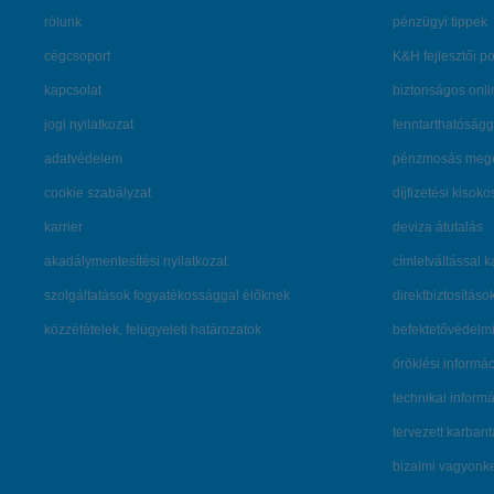
rólunk
pénzügyi tippek
cégcsoport
K&H fejlesztői po
kapcsolat
biztonságos onli
jogi nyilatkozat
fenntarthatóságg
adatvédelem
pénzmosás mege
cookie szabályzat
díjfizetési kisoko
karrier
deviza átutalás
akadálymentesítési nyilatkozat
címletváltással 
szolgáltatások fogyatékossággal élőknek
direktbiztosításo
közzétételek, felügyeleti határozatok
befektetővédelmi
öröklési informá
technikai inform
tervezett karban
bizalmi vagyon