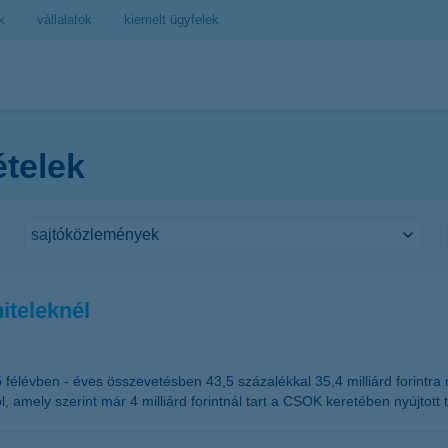
k
vállalatok
kiemelt ügyfelek
ételek
iteleknél
ő félévben - éves összevetésben 43,5 százalékkal 35,4 milliárd forintra
ból, amely szerint már 4 milliárd forintnál tart a CSOK keretében nyújto