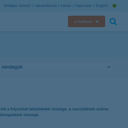
térképes kereső
valuta/deviza
karrier
kapcsolat
English
e-belépés
K&H e-bank
keresés
K&H e-posta
K&H elektronikus postaláda
K&H web Electra
K&H Biztosító ügyfélportál
K&H SZÉP Kártya
 nőtt a folyósított lakáshitelek összege, a szerződések száma
tt támogatások összege.
K&H e-kártyafelület