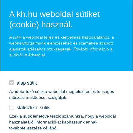
A kh.hu weboldal sütiket
(cookie) használ.
hírek és hivatalos
A sütik a weboldal teljes és kényelmes használatához, a
közzétételek
webhelyforgalmunk elemzéséhez és személyre szabott
ajánlatok adásához szükségesek. További információ a
sütikről
itt érhető el
.
egyéb
English
alap sütik
Az idetartozó sütik a weboldal megfelelő és biztonságos
műszaki működését szolgálják.
statisztikai sütik
K&H: italboltot szeretne a libegő, a
Ezek a sütik lehetővé teszik számunkra, hogy a weboldal
használatáról információkat kaphassunk annak
szegedi dóm pedig virágost
továbbfejlesztése céljából.