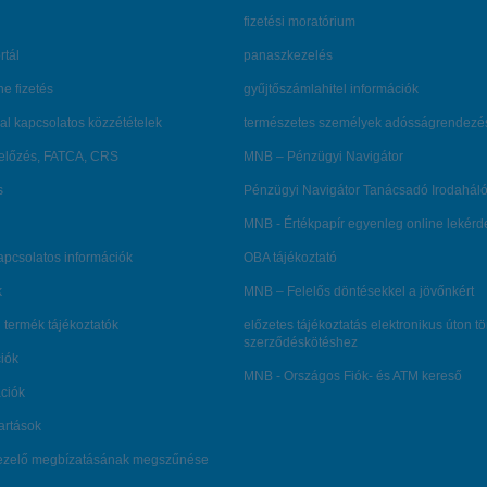
fizetési moratórium
rtál
panaszkezelés
ne fizetés
gyűjtőszámlahitel információk
al kapcsolatos közzétételek
természetes személyek adósságrendezé
lőzés, FATCA, CRS
MNB – Pénzügyi Navigátor
s
Pénzügyi Navigátor Tanácsadó Irodaháló
MNB - Értékpapír egyenleg online lekér
kapcsolatos információk
OBA tájékoztató
k
MNB – Felelős döntésekkel a jövőnkért
 termék tájékoztatók
előzetes tájékoztatás elektronikus úton t
szerződéskötéshez
ciók
MNB - Országos Fiók- és ATM kereső
ációk
tartások
kezelő megbízatásának megszűnése