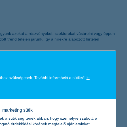
K&H token megújítás
 vagyunk azokat a részvényeket, szektorokat vásárolni vagy éppen
 trend tetején járunk, így a hírekre alapozott hirtelen
ához szükségesek. További információ a sütikről
itt
 budapesti ELTE diákjai szakboltokat és ATM-et, míg a
ényeiből.
marketing sütik
ek a sütik segítenek abban, hogy személyre szabott, a
togató érdeklődési körének megfelelő ajánlatainkat