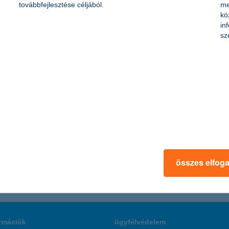
an 6,9%-os árbevétel és 4,6%-os profitnövekedést valószínűsítenek – de
továbbfejlesztése céljából.
me
 cégek, a profitot nézve azonban a szolgáltató szektor a legoptimistáb
kö
in
sz
rfi?
ési eszközök közül pedig az autót használják leggyakrabban a magyarok 
nincs tisztában azzal, hogy pontosan milyen kockázatokra nyújt védelm
összes elfog
rmációk
ügyfélvédelem