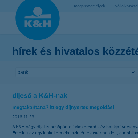
magánszemélyek
vállalkozáso
hírek és hivatalos közzét
díjeső a K&H-nak
megtakarítana? itt egy díjnyertes megoldás!
2016.11.23.
A K&H négy díjat is besöpört a “Mastercard - év bankja” versenye
Emellett az egyik hitelterméke szintén ezüstérmes lett, a mobil