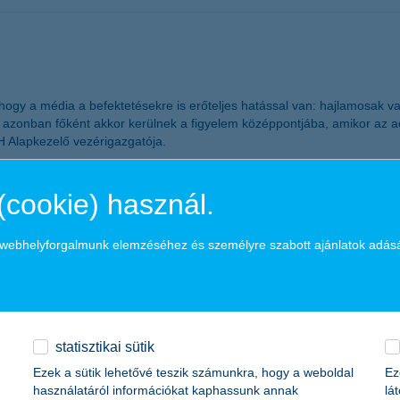
a, hogy a média a befektetésekre is erőteljes hatással van: hajlamosak
zonban főként akkor kerülnek a figyelem középpontjába, amikor az adott
H Alapkezelő vezérigazgatója.
istáján?
(cookie) használ.
a webhelyforgalmunk elemzéséhez és személyre szabott ajánlatok adás
gedi diákok például kávézót és hentest hiányolnak az egyetem mellől. A
lyiek a legszívesebben – derült ki a K&H: üzletet ide! program eredm
statisztikai sütik
Ezek a sütik lehetővé teszik számunkra, hogy a weboldal
Ez
használatáról információkat kaphassunk annak
lá