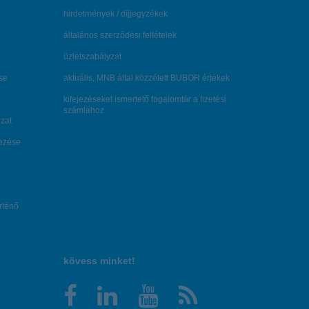
hirdetmények / díjjegyzékek
általános szerződési feltételek
üzletszabályzat
se
aktuális, MNB által közzétett BUBOR értékek
kifejezéseket ismertető fogalomtár a fizetési
számlához
zat
dezése
örténő
kövess minket!