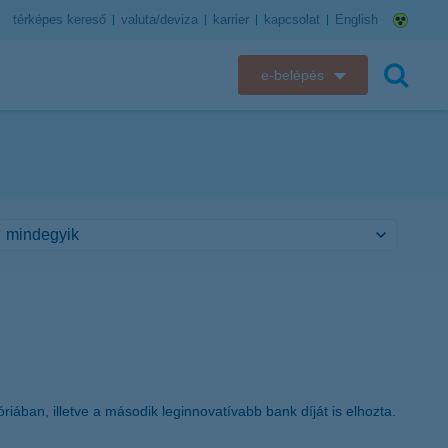
térképes kereső
valuta/deviza
karrier
kapcsolat
English
e-belépés
K&H e-bank
keresés
K&H e-posta
K&H elektronikus postaláda
K&H web Electra
K&H Biztosító ügyfélportál
K&H SZÉP Kártya
iában, illetve a második leginnovatívabb bank díját is elhozta.
K&H e-kártyafelület