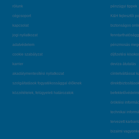
rólunk
pénzügyi tippek
cégcsoport
K&H fejlesztői po
kapcsolat
biztonságos onli
jogi nyilatkozat
fenntarthatóságg
adatvédelem
pénzmosás mege
cookie szabályzat
díjfizetési kisoko
karrier
deviza átutalás
akadálymentesítési nyilatkozat
címletváltással 
szolgáltatások fogyatékossággal élőknek
direktbiztosításo
közzétételek, felügyeleti határozatok
befektetővédelmi
öröklési informá
technikai inform
tervezett karban
bizalmi vagyon