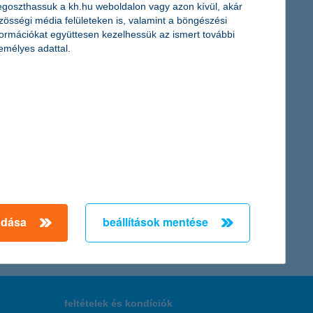
rül ki a K&H kkv bizalmi index kutatás legutóbbi adataiból.
goszthassuk a kh.hu weboldalon vagy azon kívül, akár
b.
zösségi média felületeken is, valamint a böngészési
formációkat együttesen kezelhessük az ismert további
emélyes adattal.
- derül ki a K&H biztos jövő indexéből. Ennek ellenére csak
et a casco.
← Első
Előző
Következő
utolsó →
adása
beállítások mentése
feltételek és kondíciók