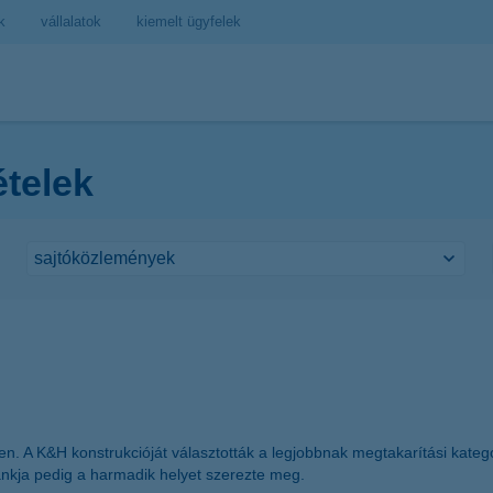
k
vállalatok
kiemelt ügyfelek
ételek
n. A K&H konstrukcióját választották a legjobbnak megtakarítási kategór
bankja pedig a harmadik helyet szerezte meg.