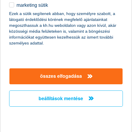
jön a személyre szabott bankolás kora, miközben az
marketing sütik
AI észrevétlen marad
Ezek a sütik segítenek abban, hogy személyre szabott, a
2025.12.16.
látogató érdeklődési körének megfelelő ajánlatainkat
megoszthassuk a kh.hu weboldalon vagy azon kívül, akár
A K&H digitális asszisztense, Kate már 150 ezer felhasználónak
közösségi média felületeken is, valamint a böngészési
segíti a mindennapi bankolást, a kérdések 90 százalékát
információkat együttesen kezelhessük az ismert további
megérti és 80 százalékukra megoldást is ad – egyszerre
személyes adattal.
proaktív és reaktív, azaz nemcsak válaszol a feltett kérdésekre,
de bizonyos helyzetekben aktívan meg is szólítja az ügyfeleket,
sőt, tranzakciókat is végrehajt. A bank szerint a jövőben minden
ügyfél saját, teljesen személyre szabott pénzügyi AI-
asszisztenssel bankol majd.
összes elfogadása
K&H: ennyit költenek idén
karácsonykor a fiatalok: tovább
beállítások mentése
emelkedett az ajándékokra szánt
összeg
2025.12.15.