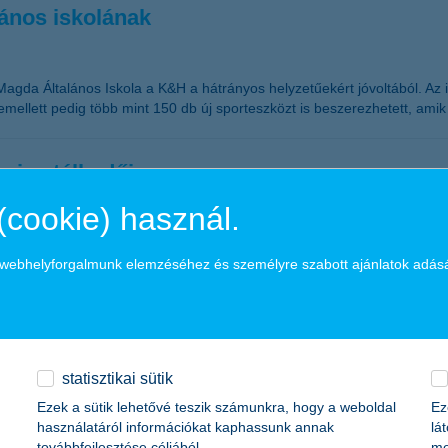
lános iskolának
ó Magda Általános Iskola a K&H a hátrányos helyzetűekért jóvoltából. A
ellett pedig több mint 150 db új sporteszközt is beszerezhetett, amik a
gyi vetélkedője
(cookie) használ.
lás csapatok a K&H Vigyázz, Kész, Pénz! vetélkedőre. A verseny négy f
 az értékes ajándékokat is garantálják a szervezők: a legjobb csapatok t
a webhelyforgalmunk elemzéséhez és személyre szabott ajánlatok adás
iben laknak a magyarok?
statisztikai sütik
Ezek a sütik lehetővé teszik számunkra, hogy a weboldal
Ez
 tulajdonú ingatlanban lakik, amelynek fele családi ház. Különbségek
használatáról információkat kaphassunk annak
lá
ze 12 százaléka lakik családi házban – derül ki a K&H biztos jövő inde
továbbfejlesztése céljából.
me