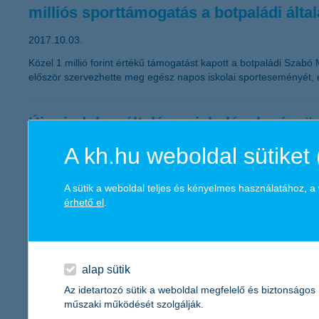
milliós sporttámogatás a botpaládi álta
2017.10.03.
Közel 1 millió forint értékű támogatást kapott a botpaládi Szab
először szervezhette meg egész napos iskolai sporteseményét, em
Újra indul az általános iskolások pénzü
A kh.hu weboldal sütiket 
2017.10.03.
Idén immár nyolcadik alkalommal nevezhetnek az általános isko
pénzügyeink digitalizációja kerül. És ha már digitalizáció, akkor
A sütik a weboldal teljes és kényelmes használatához, 
szemüvegeket nyerhetnek.
érhető el
.
K&H: panel, családi ház és a többi - m
alap sütik
2017.10.02.
Az idetartozó sütik a weboldal megfelelő és biztonságos
A 30-59 éves magyar lakosság többsége saját vagy részben saját
műszaki működését szolgálják.
családi házak aránya, addig Budapesten a megkérdezettek mindöss