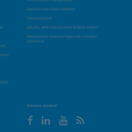
hirdetmények / díjjegyzékek
általános szerződési feltételek
üzletszabályzat
se
aktuális, MNB által közzétett BUBOR értékek
kifejezéseket ismertető fogalomtár a fizetési
számlához
zat
dezése
örténő
kövess minket!