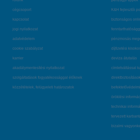
rólunk
pénzügyi tippek
cégcsoport
K&H fejlesztői po
kapcsolat
biztonságos onli
jogi nyilatkozat
fenntarthatóságg
adatvédelem
pénzmosás mege
cookie szabályzat
díjfizetési kisoko
karrier
deviza átutalás
akadálymentesítési nyilatkozat
címletváltással 
szolgáltatások fogyatékossággal élőknek
direktbiztosításo
közzétételek, felügyeleti határozatok
befektetővédelmi
öröklési informá
technikai inform
tervezett karban
bizalmi vagyon