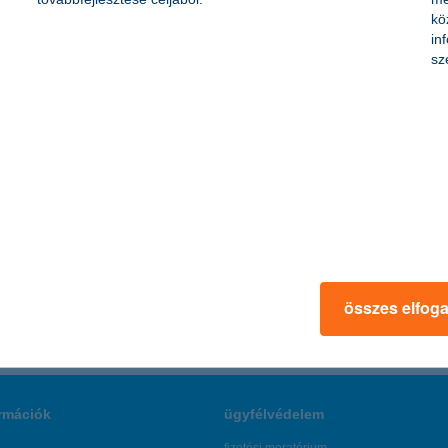
kö
in
sz
ltalános iskolának
lnár Mózes Általános Iskola a K&H a hátrányos helyzetűekért jóvoltából
 50 db új sporteszközt is beszerezhetett, amik a gyerekek mozgáskoordin
összes elfog
rmációk
ügyfélvédelem