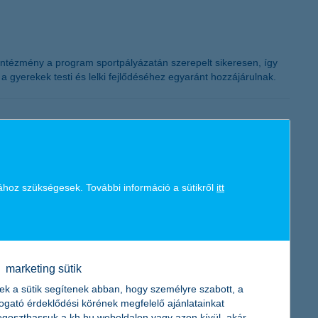
K&H token megújítás
z intézmény a program sportpályázatán szerepelt sikeresen, így
 gyerekek testi és lelki fejlődéséhez egyaránt hozzájárulnak.
ordulóban, egy tanéven át tart majd, a témák fókuszába pedig
agjai többek között tabletet, okos órát, drónokat és VR-
ához szükségesek. További információ a sütikről
itt
marketing sütik
ek a sütik segítenek abban, hogy személyre szabott, a
 persze vannak: míg a községekben 94 százalék az önálló
togató érdeklődési körének megfelelő ajánlatainkat
xéből. A felmérés szerint a saját tulajdonú lakással
goszthassuk a kh.hu weboldalon vagy azon kívül, akár