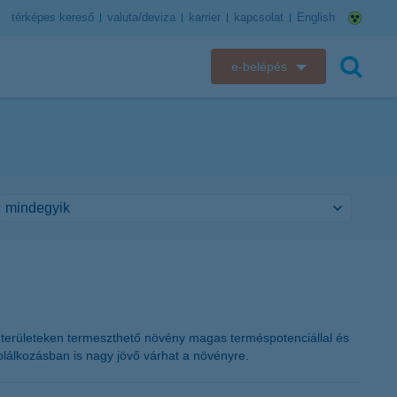
térképes kereső
valuta/deviza
karrier
kapcsolat
English
e-belépés
K&H e-bank
keresés
K&H e-posta
K&H elektronikus postaláda
K&H web Electra
K&H Biztosító ügyfélportál
K&H SZÉP Kártya
ű területeken termeszthető növény magas terméspotenciállal és
plálkozásban is nagy jövő várhat a növényre.
K&H e-kártyafelület