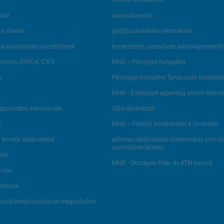
fizetési moratórium
rtál
panaszkezelés
ne fizetés
gyűjtőszámlahitel információk
al kapcsolatos közzétételek
természetes személyek adósságrendezé
lőzés, FATCA, CRS
MNB – Pénzügyi Navigátor
s
Pénzügyi Navigátor Tanácsadó Irodaháló
MNB - Értékpapír egyenleg online lekér
kapcsolatos információk
OBA tájékoztató
k
MNB – Felelős döntésekkel a jövőnkért
 termék tájékoztatók
előzetes tájékoztatás elektronikus úton t
szerződéskötéshez
ciók
MNB - Országos Fiók- és ATM kereső
ációk
tartások
kezelő megbízatásának megszűnése