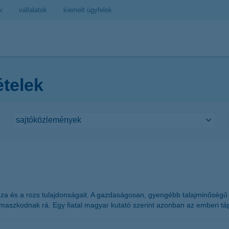
k
vállalatok
kiemelt ügyfelek
ételek
a búza és a rozs tulajdonságait. A gazdaságosan, gyengébb talajminőség
maszkodnak rá. Egy fiatal magyar kutató szerint azonban az emberi tá