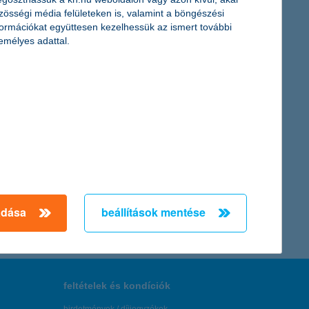
zösségi média felületeken is, valamint a böngészési
formációkat együttesen kezelhessük az ismert további
emélyes adattal.
. Az intézmény a program sportpályázatán szerepelt sikeresen,
ációjának javításához, testi és lelki fejlődésükhöz járulnak
← Első
Előző
Következő
utolsó →
adása
beállítások mentése
feltételek és kondíciók