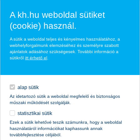
A kh.hu weboldal sütiket
(cookie) használ.
hírek és hivatalos
A sütik a weboldal teljes és kényelmes használatához, a
közzétételek
webhelyforgalmunk elemzéséhez és személyre szabott
ajánlatok adásához szükségesek. További információ a
sütikről
itt érhető el
.
egyéb
English
alap sütik
Az idetartozó sütik a weboldal megfelelő és biztonságos
műszaki működését szolgálják.
statisztikai sütik
K&H: ezermilliárdos lépések a
Ezek a sütik lehetővé teszik számunkra, hogy a weboldal
használatáról információkat kaphassunk annak
lakáshitelpiacon - mekkora volt a
továbbfejlesztése céljából.
legmagasabb hitelösszeg 2025-ben?