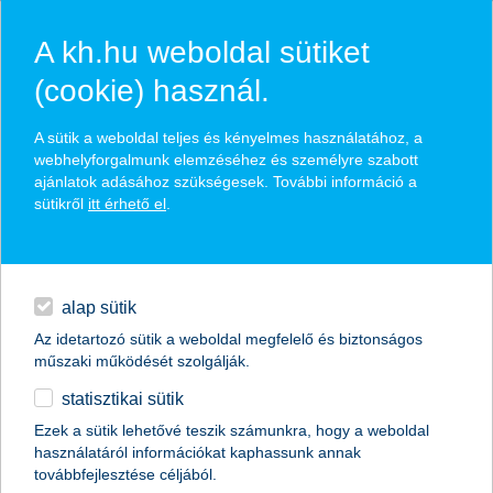
A kh.hu weboldal sütiket
(cookie) használ.
hírek és hivatalos
A sütik a weboldal teljes és kényelmes használatához, a
közzétételek
webhelyforgalmunk elemzéséhez és személyre szabott
ajánlatok adásához szükségesek. További információ a
sütikről
itt érhető el
.
egyéb
English
alap sütik
Az idetartozó sütik a weboldal megfelelő és biztonságos
műszaki működését szolgálják.
statisztikai sütik
erre kell felkészülniük a
Ezek a sütik lehetővé teszik számunkra, hogy a weboldal
használatáról információkat kaphassunk annak
növénytermesztőknek
továbbfejlesztése céljából.