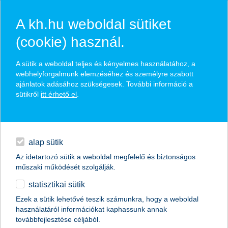
A kh.hu weboldal sütiket
(cookie) használ.
hírek és hivatalos
A sütik a weboldal teljes és kényelmes használatához, a
közzétételek
webhelyforgalmunk elemzéséhez és személyre szabott
ajánlatok adásához szükségesek. További információ a
sütikről
itt érhető el
.
egyéb
English
alap sütik
Az idetartozó sütik a weboldal megfelelő és biztonságos
műszaki működését szolgálják.
statisztikai sütik
egy jó karrierprogrammal megtarthatók
Ezek a sütik lehetővé teszik számunkra, hogy a weboldal
használatáról információkat kaphassunk annak
a fiatalok
továbbfejlesztése céljából.