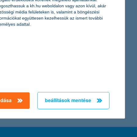
goszthassuk a kh.hu weboldalon vagy azon kívül, akár
zösségi média felületeken is, valamint a böngészési
t az egy évvel korábbi adatokhoz képest, a 2015-höz viszonyítva
formációkat együttesen kezelhessük az ismert további
ternetes vásárlásoké pedig közel másfélszeresére nőtt.
emélyes adattal.
atás adataiból. A cégek háromnegyede szembesült már a
ozókat, és soha ennyien nem készültek még fizetésemelésre.
← Első
Előző
Következő
utolsó →
adása
beállítások mentése