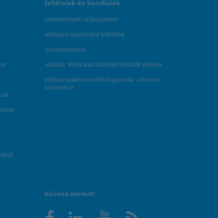
feltételek és kondíciók
hirdetmények / díjjegyzékek
általános szerződési feltételek
üzletszabályzat
se
aktuális, MNB által közzétett BUBOR értékek
kifejezéseket ismertető fogalomtár a fizetési
számlához
zat
dezése
örténő
kövess minket!