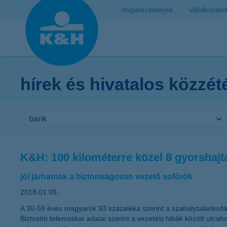
magánszemélyek
vállalkozáso
hírek és hivatalos közzét
K&H: 100 kilométerre közel 8 gyorshajtá
jól járhatnak a biztonságosan vezető sofőrök
2018.01.09.
A 30-59 éves magyarok 93 százaléka szerint a szabálytalankodások,
Biztosító telematikai adatai szerint a vezetési hibák között utcah