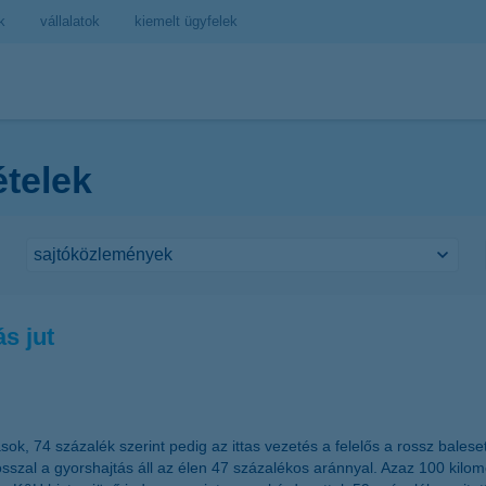
k
vállalatok
kiemelt ügyfelek
ételek
s jut
 74 százalék szerint pedig az ittas vezetés a felelős a rossz baleseti 
osszal a gyorshajtás áll az élen 47 százalékos aránnyal. Azaz 100 kilomét