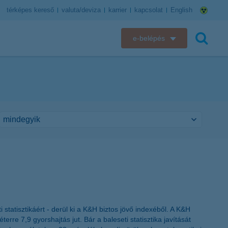
térképes kereső
valuta/deviza
karrier
kapcsolat
English
e-belépés
K&H e-bank
keresés
K&H e-posta
K&H elektronikus postaláda
K&H web Electra
K&H Biztosító ügyfélportál
K&H SZÉP Kártya
statisztikáért - derül ki a K&H biztos jövő indexéből. A K&H
K&H e-kártyafelület
erre 7,9 gyorshajtás jut. Bár a baleseti statisztika javítását