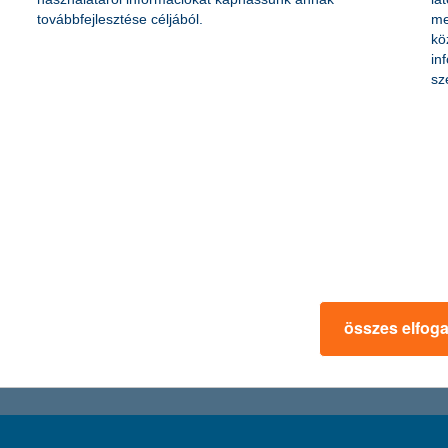
továbbfejlesztése céljából.
me
kö
oltak bankkártyával a K&H ügyfelei, ami 37 százalékos növekedést jelen
in
 bőven megduplázódott (114%-os növekedés) az elmúlt egy évben, az in
sz
emberhiány a kkv-knál
y okozza a legnagyobb gondot – derül ki a K&H kkv bizalmi index kut
 hogy tavaly év elejéhez képest közel dupla annyi cég keres új dolg
összes elfog