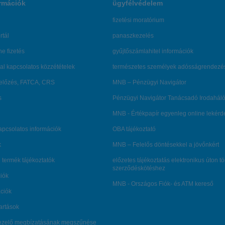
rmációk
ügyfélvédelem
fizetési moratórium
rtál
panaszkezelés
ne fizetés
gyűjtőszámlahitel információk
al kapcsolatos közzétételek
természetes személyek adósságrendezé
lőzés, FATCA, CRS
MNB – Pénzügyi Navigátor
s
Pénzügyi Navigátor Tanácsadó Irodaháló
MNB - Értékpapír egyenleg online lekér
kapcsolatos információk
OBA tájékoztató
k
MNB – Felelős döntésekkel a jövőnkért
 termék tájékoztatók
előzetes tájékoztatás elektronikus úton t
szerződéskötéshez
ciók
MNB - Országos Fiók- és ATM kereső
ációk
tartások
kezelő megbízatásának megszűnése