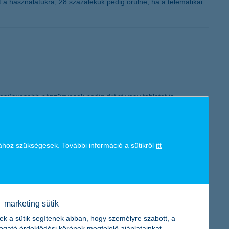
 a használatukra, 28 százalékuk pedig örülne, ha a telematikai
K&H token megújítás
a legügyesebb pénzügyesek pedig drónt vagy tabletet is
8. január 19-ig fogadják.
ához szükségesek. További információ a sütikről
itt
e ugyan minimális esély van, mégsem zárhatók teljesen ki.
nképpen érdemes a befektetőknek ezekről is tájékozódni.
marketing sütik
ek a sütik segítenek abban, hogy személyre szabott, a
togató érdeklődési körének megfelelő ajánlatainkat