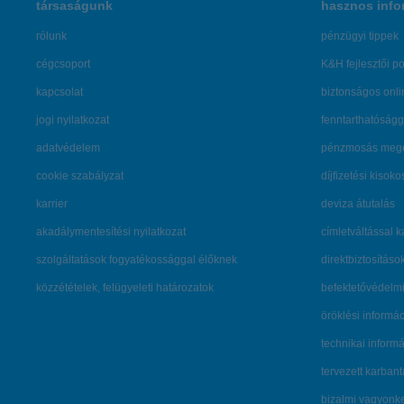
társaságunk
hasznos info
rólunk
pénzügyi tippek
cégcsoport
K&H fejlesztői po
kapcsolat
biztonságos onli
jogi nyilatkozat
fenntarthatóságg
adatvédelem
pénzmosás mege
cookie szabályzat
díjfizetési kisoko
karrier
deviza átutalás
akadálymentesítési nyilatkozat
címletváltással 
szolgáltatások fogyatékossággal élőknek
direktbiztosításo
közzétételek, felügyeleti határozatok
befektetővédelmi
öröklési informá
technikai inform
tervezett karban
bizalmi vagyon