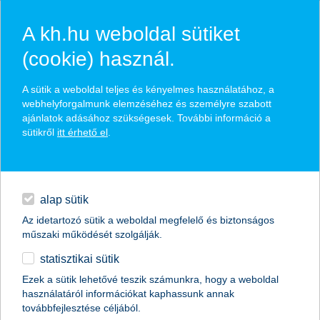
A kh.hu weboldal sütiket
(cookie) használ.
hírek és hivatalos
A sütik a weboldal teljes és kényelmes használatához, a
közzétételek
webhelyforgalmunk elemzéséhez és személyre szabott
ajánlatok adásához szükségesek. További információ a
sütikről
itt érhető el
.
egyéb
English
alap sütik
Az idetartozó sütik a weboldal megfelelő és biztonságos
műszaki működését szolgálják.
statisztikai sütik
K&H: “Kötelező biztosítás” másképp:
Ezek a sütik lehetővé teszik számunkra, hogy a weboldal
használatáról információkat kaphassunk annak
mennyibe kerül a védelem a sípályákon
továbbfejlesztése céljából.