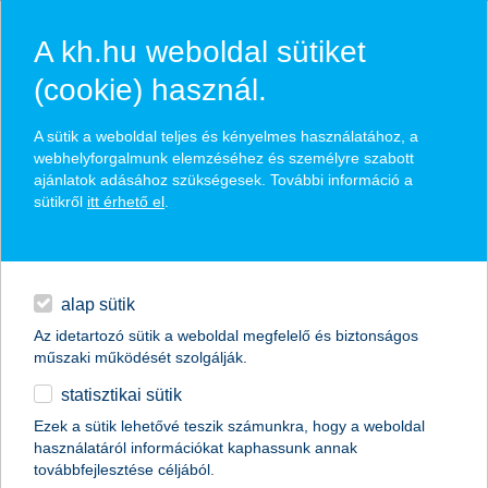
A kh.hu weboldal sütiket
(cookie) használ.
hírek és hivatalos
A sütik a weboldal teljes és kényelmes használatához, a
közzétételek
webhelyforgalmunk elemzéséhez és személyre szabott
ajánlatok adásához szükségesek. További információ a
sütikről
itt érhető el
.
egyéb
English
alap sütik
Az idetartozó sütik a weboldal megfelelő és biztonságos
műszaki működését szolgálják.
statisztikai sütik
bevonjuk-e a gyerekeket a pénzügyi
Ezek a sütik lehetővé teszik számunkra, hogy a weboldal
használatáról információkat kaphassunk annak
gondjainkba
továbbfejlesztése céljából.