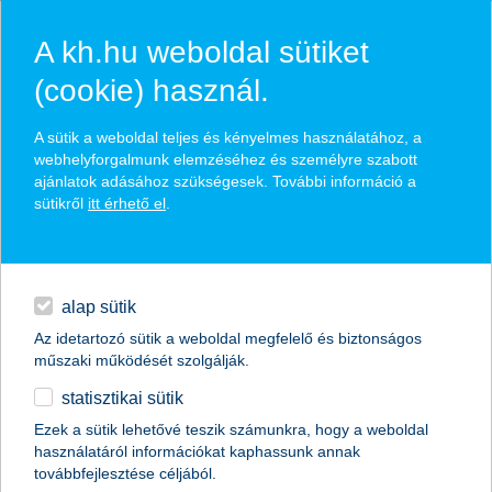
A kh.hu weboldal sütiket
(cookie) használ.
hírek és hivatalos
A sütik a weboldal teljes és kényelmes használatához, a
közzétételek
webhelyforgalmunk elemzéséhez és személyre szabott
ajánlatok adásához szükségesek. További információ a
sütikről
itt érhető el
.
egyéb
English
alap sütik
Az idetartozó sütik a weboldal megfelelő és biztonságos
műszaki működését szolgálják.
statisztikai sütik
ha egy napig a gyerek lehet a szülő,
Ezek a sütik lehetővé teszik számunkra, hogy a weboldal
használatáról információkat kaphassunk annak
okosan fog dönteni a pénzügyekben is
továbbfejlesztése céljából.