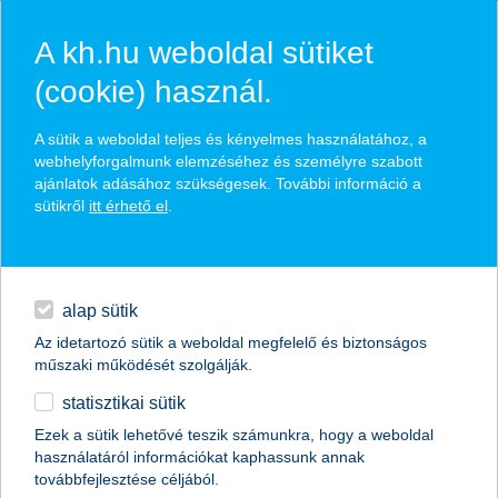
A kh.hu weboldal sütiket
(cookie) használ.
hírek és hivatalos
A sütik a weboldal teljes és kényelmes használatához, a
közzétételek
webhelyforgalmunk elemzéséhez és személyre szabott
ajánlatok adásához szükségesek. További információ a
sütikről
itt érhető el
.
egyéb
English
alap sütik
Az idetartozó sütik a weboldal megfelelő és biztonságos
műszaki működését szolgálják.
statisztikai sütik
K&H: tízből hét fiatal csak segítséggel
Ezek a sütik lehetővé teszik számunkra, hogy a weboldal
használatáról információkat kaphassunk annak
tud lakást venni
továbbfejlesztése céljából.