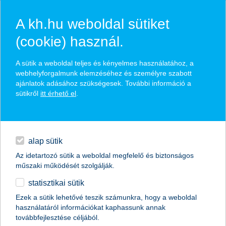
A kh.hu weboldal sütiket
(cookie) használ.
hírek és hivatalos
A sütik a weboldal teljes és kényelmes használatához, a
közzétételek
webhelyforgalmunk elemzéséhez és személyre szabott
ajánlatok adásához szükségesek. További információ a
sütikről
itt érhető el
.
egyéb
English
alap sütik
Az idetartozó sütik a weboldal megfelelő és biztonságos
műszaki működését szolgálják.
statisztikai sütik
agrár együttműködést kötött a K&H és
Ezek a sütik lehetővé teszik számunkra, hogy a weboldal
használatáról információkat kaphassunk annak
a Debreceni Egyetem
továbbfejlesztése céljából.