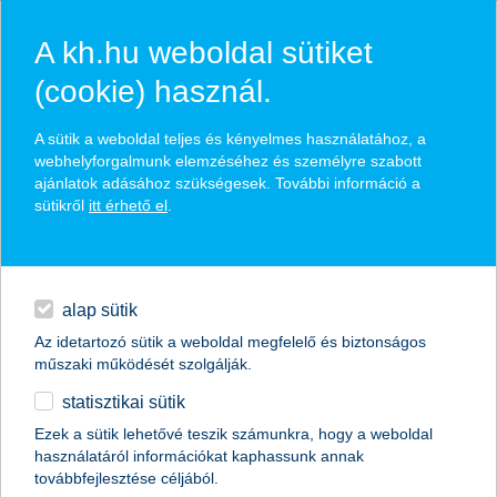
A kh.hu weboldal sütiket
(cookie) használ.
hírek és hivatalos
A sütik a weboldal teljes és kényelmes használatához, a
közzétételek
webhelyforgalmunk elemzéséhez és személyre szabott
ajánlatok adásához szükségesek. További információ a
sütikről
itt érhető el
.
egyéb
English
alap sütik
Az idetartozó sütik a weboldal megfelelő és biztonságos
műszaki működését szolgálják.
statisztikai sütik
zsinórban harmadszor is a K&H nyert
Ezek a sütik lehetővé teszik számunkra, hogy a weboldal
használatáról információkat kaphassunk annak
K&H: könnyű és gyors a legjobb digitális bank
továbbfejlesztése céljából.