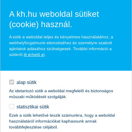
A kh.hu weboldal sütiket
(cookie) használ.
hírek és hivatalos
A sütik a weboldal teljes és kényelmes használatához, a
közzétételek
webhelyforgalmunk elemzéséhez és személyre szabott
ajánlatok adásához szükségesek. További információ a
sütikről
itt érhető el
.
egyéb
English
alap sütik
Az idetartozó sütik a weboldal megfelelő és biztonságos
műszaki működését szolgálják.
statisztikai sütik
a családi vállalatoknak a vérükben van
Ezek a sütik lehetővé teszik számunkra, hogy a weboldal
használatáról információkat kaphassunk annak
a CSR
továbbfejlesztése céljából.