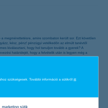
K&H token megújítás
re a megmérettetésre, amire szombaton került sor. Ezt követően
igyázz, kész, pénz! pénzügyi vetélkedőn az elmúlt tanévtől
mes kiválasztani, hogy hol tanuljon tovább a gyerek? A
vezési határidejét, hogy a felvételik után is legyen még a
ához szükségesek. További információ a sütikről
itt
 Így ennek érdekében sokszor feladni kényszerülünk kényelmes
ámára ne csupán bankszámlájuk magas egyenlegét jelentse,
ítését napi rutinunkba nem csak pénztárcánk köszöni majd meg,
marketing sütik