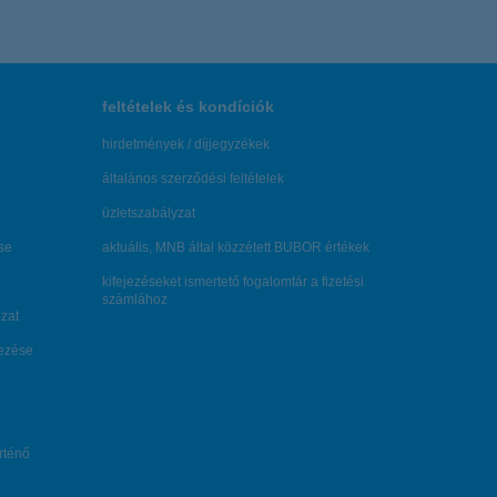
feltételek és kondíciók
hirdetmények / díjjegyzékek
általános szerződési feltételek
üzletszabályzat
se
aktuális, MNB által közzétett BUBOR értékek
kifejezéseket ismertető fogalomtár a fizetési
számlához
zat
dezése
örténő