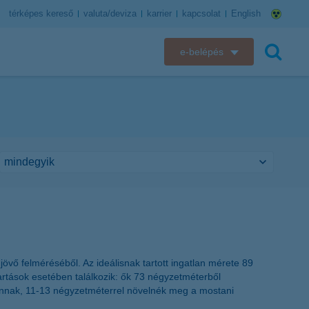
térképes kereső
valuta/deviza
karrier
kapcsolat
English
e-belépés
K&H e-bank
keresés
K&H e-posta
K&H elektronikus postaláda
K&H web Electra
K&H Biztosító ügyfélportál
K&H SZÉP Kártya
övő felméréséből. Az ideálisnak tartott ingatlan mérete 89
artások esetében találkozik: ők 73 négyzetméterből
K&H e-kártyafelület
vannak, 11-13 négyzetméterrel növelnék meg a mostani