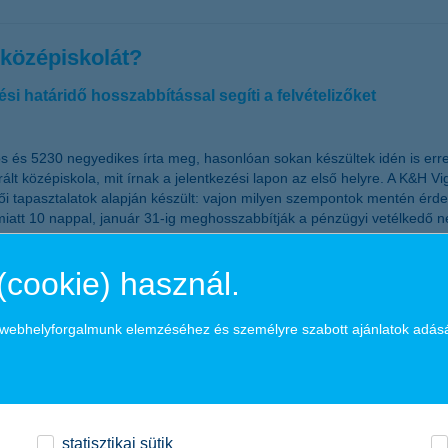
középiskolát?
i határidő hosszabbítással segíti a felvételizőket
kos és 5230 negyedikes írta meg, hasonlóan sokan készültek idén is er
ált középiskola, mit írnak a jelentkezési lapon az első helyre. A K&H V
ői tapasztalatok alapján készült: vajon milyen szempontok mentén érde
miatt 10 nappal, január 31-ig meghosszabbítják a pénzügyi vetélkedő ne
(cookie) használ.
ipróbálnád?
a webhelyforgalmunk elemzéséhez és személyre szabott ajánlatok adás
l jár – a cél a túlfogyasztás elkerülése, a hulladékok minimalizálása.
edő célja, hogy a pénzügyileg tudatos élet a felnövekvő generáció sz
ban a vetélkedő szervezői összegyűjtöttek néhány tippet, melyek beép
statisztikai sütik