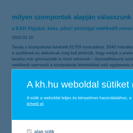
milyen szempontok alapján válasszunk 
a K&H Vigyázz, kész, pénz! pénzügyi vetélkedő nevezés
2020.01.20.
Tavaly a középiskolai felvételit 81759 nyolcadikos, 8340 hatodi
a szülőknek és diákoknak meg kell jelölniük, hogy melyik a prefer
kezdve már gimnazisták is részt vehetnek – összeállításunk szül
vetélkedő szervezői a középiskolai felvételikkel való egybeesés 
gyerekeknek ideje felkészülni a versenyre.
A kh.hu weboldal sütiket 
"minden nap mondj le valamiről" - te k
A sütik a weboldal teljes és kényelmes használatához, 
2020.01.13.
érhető el
.
Ha fenntarthatóan akarunk élni, az lemondásokkal, erőfeszítésse
beidegződéseinket. A K&H Vigyázz, kész, pénz! pénzügyi vetélk
hanem életük szerves részét képezze a tudatosság. Az alábbiak
de ökológiai lábnyomunkat is csökkenti.
alap sütik