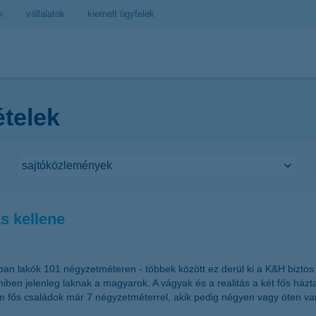
k
vállalatok
kiemelt ügyfelek
ételek
s kellene
n lakók 101 négyzetméteren - többek között ez derül ki a K&H biztos j
ben jelenleg laknak a magyarok. A vágyak és a realitás a két fős házt
rom fős családok már 7 négyzetméterrel, akik pedig négyen vagy öten 