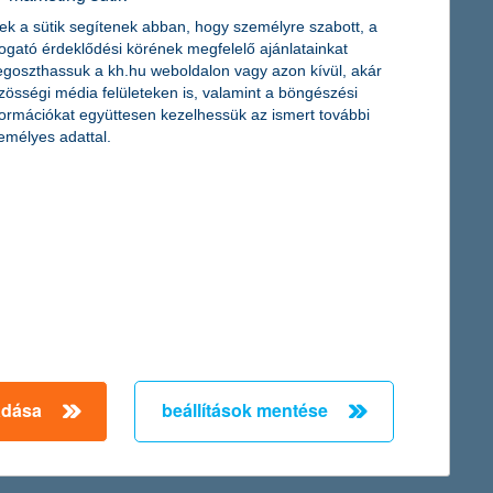
ek a sütik segítenek abban, hogy személyre szabott, a
togató érdeklődési körének megfelelő ajánlatainkat
goszthassuk a kh.hu weboldalon vagy azon kívül, akár
zösségi média felületeken is, valamint a böngészési
formációkat együttesen kezelhessük az ismert további
a, akik újévi fogadalma között szerepel az önkénteskedés, a
emélyes adattal.
legnépszerűbb közösségi média felületen is jelen van – derül ki a
em ritka a webshop funkció sem, míg a vevőkkel való
adása
beállítások mentése
← Első
Előző
Következő
utolsó →