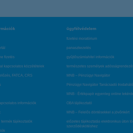
rmációk
ügyfélvédelem
fizetési moratórium
rtál
panaszkezelés
ne fizetés
gyűjtőszámlahitel információk
al kapcsolatos közzétételek
természetes személyek adósságrendezé
lőzés, FATCA, CRS
MNB – Pénzügyi Navigátor
s
Pénzügyi Navigátor Tanácsadó Irodaháló
MNB - Értékpapír egyenleg online lekér
kapcsolatos információk
OBA tájékoztató
k
MNB – Felelős döntésekkel a jövőnkért
 termék tájékoztatók
előzetes tájékoztatás elektronikus úton t
szerződéskötéshez
ciók