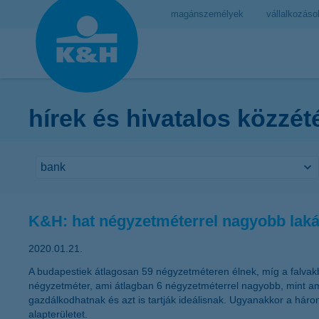
magánszemélyek
vállalkozáso
hírek és hivatalos közzét
K&H: hat négyzetméterrel nagyobb laká
2020.01.21.
A budapestiek átlagosan 59 négyzetméteren élnek, míg a falvakba
négyzetméter, ami átlagban 6 négyzetméterrel nagyobb, mint ami
gazdálkodhatnak és azt is tartják ideálisnak. Ugyanakkor a há
alapterületet.