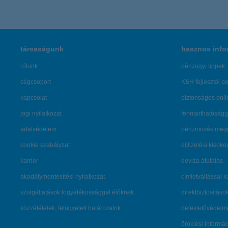
társaságunk
hasznos info
rólunk
pénzügyi tippek
cégcsoport
K&H fejlesztői po
kapcsolat
biztonságos onli
jogi nyilatkozat
fenntarthatóságg
adatvédelem
pénzmosás mege
cookie szabályzat
díjfizetési kisoko
karrier
deviza átutalás
akadálymentesítési nyilatkozat
címletváltással 
szolgáltatások fogyatékossággal élőknek
direktbiztosításo
közzétételek, felügyeleti határozatok
befektetővédelmi
öröklési informá