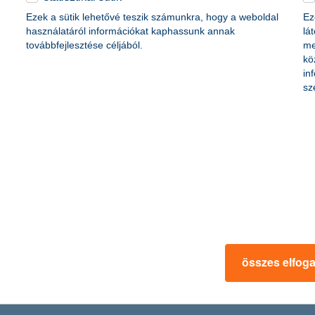
Ezek a sütik lehetővé teszik számunkra, hogy a weboldal
Ez
használatáról információkat kaphassunk annak
lá
továbbfejlesztése céljából.
me
kö
in
lgokat is kipróbálhatunk, amit eddig még nem tettünk meg. Azok számár
sz
ire kell figyelniük, mielőtt belevágnak a programba.
 rendelkezik ugyanis saját weboldallal, egy jelentős részük pedig már a 
yomó többségük általános céginformációk megosztására használja, de n
t részesítik előnyben.
összes elfog