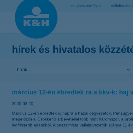
magánszemélyek
vállalkozáso
hírek és hivatalos közzét
március 12-én ébredtek rá a kkv-k: baj 
2020.03.20.
Március 12-én ébredtek új napra a hazai cégvezetők. Pénzügyei
megelőzően. Csökkenő árbevétellel több mint háromszor, a profito
legfrissebb adataiból. A pesszimista vállalatvezetők aránya 11