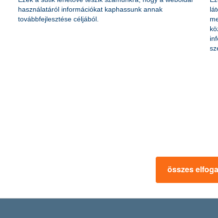
használatáról információkat kaphassunk annak
lá
eretén belül Magyarországon elsőként csatlakozhattak a Számlázz.hu aut
továbbfejlesztése céljából.
me
ödő cég szinkronizálta K&H bankszámláját a szolgáltatással. Ezzel a 
kö
spórolva a vállalkozásoknak, amit így üzletük fejlesztésére fordíthat
in
sz
@K&H inkubátorba jelentkező magyar startup
lati inkubátorprogramja első és egyedüli hazai szereplőként lépett be
vezet a globális kapcsolatrendszer mellett 1 millió dollár értékű digit
ovábbfejlesztésének lehetősége minden hazai, legalább 2 fős startup elő
összes elfog