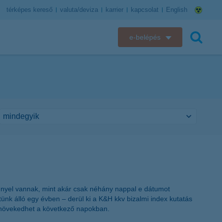
térképes kereső
valuta/deviza
karrier
kapcsolat
English
e-belépés
K&H e-bank
keresés
K&H e-posta
K&H elektronikus postaláda
K&H web Electra
K&H Biztosító ügyfélportál
K&H SZÉP Kártya
nnyel vannak, mint akár csak néhány nappal e dátumot
tünk álló egy évben – derül ki a K&H kkv bizalmi index kutatás
K&H e-kártyafelület
bb növekedhet a következő napokban.