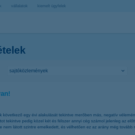
k
vállalatok
kiemelt ügyfelek
ételek
van!
k következő egy évi alakulását tekintve merőben más, negatív vélemé
t tekintve pedig közel két és félszer annyi cég számol jelenleg az előt
 éve nem látott szintre emelkedett, és vélhetően ez az arány még tová