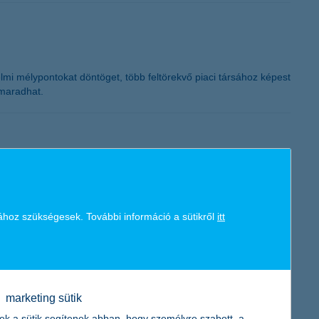
K&H token megújítás
mi mélypontokat döntöget, több feltörekvő piaci társához képest
 maradhat.
véget érjen a trend nélküli csapkodás a piacokon, amelyek a
tetési igazgatója által készített összefoglalóból. Az egyik
i megtorpanást hoz, emiatt pedig az alacsony kamatkörnyezetet,
ához szükségesek. További információ a sütikről
itt
séget. Egyelőre türelemre van szükség, leghamarabb 2-3 hét múlva
nhetően
marketing sütik
ek a sütik segítenek abban, hogy személyre szabott, a