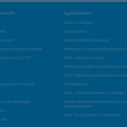
rmációk
ügyfélvédelem
fizetési moratórium
rtál
panaszkezelés
ne fizetés
gyűjtőszámlahitel információk
al kapcsolatos közzétételek
természetes személyek adósságrendezé
lőzés, FATCA, CRS
MNB – Pénzügyi Navigátor
s
Pénzügyi Navigátor Tanácsadó Irodaháló
MNB - Értékpapír egyenleg online lekér
kapcsolatos információk
OBA tájékoztató
k
MNB – Felelős döntésekkel a jövőnkért
 termék tájékoztatók
előzetes tájékoztatás elektronikus úton t
szerződéskötéshez
ciók
MNB - Országos Fiók- és ATM kereső
ációk