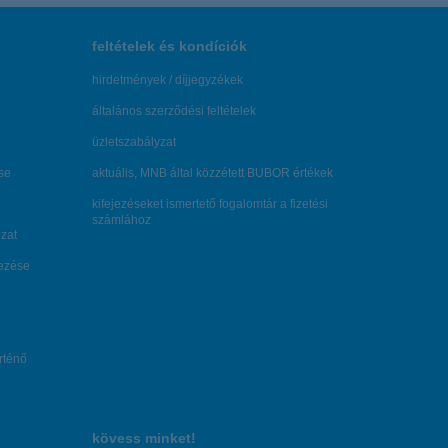
feltételek és kondíciók
hirdetmények / díjjegyzékek
általános szerződési feltételek
üzletszabályzat
se
aktuális, MNB által közzétett BUBOR értékek
kifejezéseket ismertető fogalomtár a fizetési
számlához
zat
dezése
örténő
kövess minket!