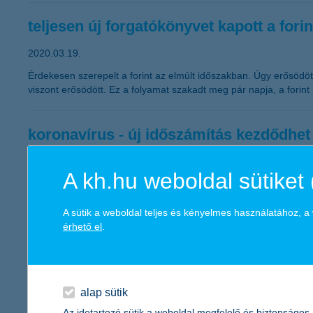
teljesen új forgatókönyvet kapott a forin
2020.03.19.
Érdekesen szerepelt a forint az elmúlt időszakban. Úgy erősödö
viszont erősödött. Ez a folyamat szakadt meg pár napja, a forin
koronavírus - új időszámítás kezdődhet
2020.03.11.
A kh.hu weboldal sütiket 
A koronavírussal fertőzöttek számának visszaeséséről szóló eur
járvány és a most kirobbant olajháború miatt súlyos veszteségeket
legnagyobb kérdés most az, hogy a járvány milyen pénzpiaci „f
A sütik a weboldal teljes és kényelmes használatához, 
laza feltételeket továbbra is biztosra lehet venni. Sőt, a külö
érhető el
.
térhetnek magukhoz az árfolyamok, de lehet, hogy később. Mind
Napi 4 óra adminisztrációt spórolhatna
alap sütik
2020.03.09.
Az idetartozó sütik a weboldal megfelelő és biztonságos