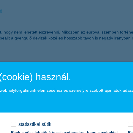
t
tt, hogy nem lehetett észrevenni. Miközben az euróval szemben történel
t beállt a gyengülő devizák közé és hosszabb távon is negatív irányban
(cookie) használ.
ópai, azon belül is elsősorban olasz adatra lenne szükség ahhoz, hogy 
 könyvelhettek el hétfőn – derül ki Hajósi Péter, a K&H alapkezelő befek
ertőzést” eredményez. Az pedig biztosra vehető, hogy komoly gazdaság
a webhelyforgalmunk elemzéséhez és személyre szabott ajánlatok adás
nböző országok adócsökkentésekkel, támogatásokkal oldhatják a feszült
enesetre akkor érdemes lehet a részvényalapok felé fordulni.
k a K&H ügyfelek a nyílt bankolásnak köszö
statisztikai sütik
Ezek a sütik lehetővé teszik számunkra, hogy a weboldal
Ez