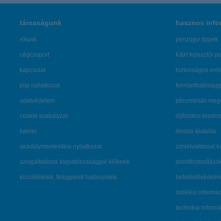
társaságunk
hasznos info
rólunk
pénzügyi tippek
cégcsoport
K&H fejlesztői po
kapcsolat
biztonságos onli
jogi nyilatkozat
fenntarthatóságg
adatvédelem
pénzmosás mege
cookie szabályzat
díjfizetési kisoko
karrier
deviza átutalás
akadálymentesítési nyilatkozat
címletváltással 
szolgáltatások fogyatékossággal élőknek
direktbiztosításo
közzétételek, felügyeleti határozatok
befektetővédelmi
öröklési informá
technikai inform