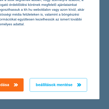
togató érdeklődési körének megfelelő ajánlatainkat
okassza rendszerébe. Az indulás óta több mint 1000, jellemzően
goszthassuk a kh.hu weboldalon vagy azon kívül, akár
cégek talán legnagyobb rémálma, a pénzügyi adminisztráció vált
zösségi média felületeken is, valamint a böngészési
nak.
formációkat együttesen kezelhessük az ismert további
emélyes adattal.
oknak!
 a Global Accelerator Network (GAN) közösségébe. A világszerte
ális szolgáltatáscsomagot nyújt a Start it @K&H-ban fejlődő
tt nyitva áll, mivel a jelenleg harmincnál is több csapatot
← Első
Előző
Következő
utolsó →
adása
beállítások mentése