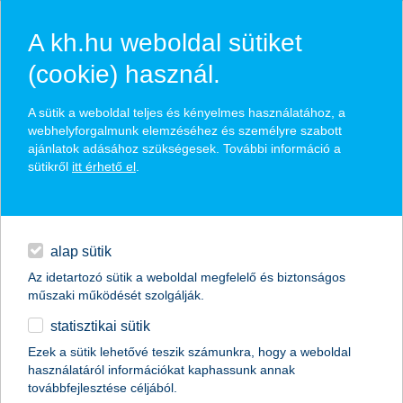
A kh.hu weboldal sütiket
(cookie) használ.
hírek és hivatalos
A sütik a weboldal teljes és kényelmes használatához, a
közzétételek
webhelyforgalmunk elemzéséhez és személyre szabott
ajánlatok adásához szükségesek. További információ a
sütikről
itt érhető el
.
egyéb
English
alap sütik
Az idetartozó sütik a weboldal megfelelő és biztonságos
műszaki működését szolgálják.
statisztikai sütik
az erős immunrendszer 5 meghatározó
Ezek a sütik lehetővé teszik számunkra, hogy a weboldal
használatáról információkat kaphassunk annak
összetevője
továbbfejlesztése céljából.