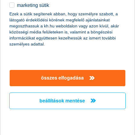
2020.04.22.
marketing sütik
A járványidőszak alatt még összetettebb és hatásosabb
Ezek a sütik segítenek abban, hogy személyre szabott, a
védelmet kell biztosítanunk immunrendszerünk számára. A jól
látogató érdeklődési körének megfelelő ajánlatainkat
bevált egészségmegőrző szokásainkról most sem szabad
megoszthassuk a kh.hu weboldalon vagy azon kívül, akár
lemondanunk, de a megváltozott helyzethez kell igazítani őket. A
közösségi média felületeken is, valamint a böngészési
legalapvetőbb immunerősító módszerekkel, mint a rendszeres
információkat együttesen kezelhessük az ismert további
táplálkozás, a folyadékbevitel, az otthoni mozgás, a pihenés és
személyes adattal.
a kikapcsolódás most nemcsak a következő hetek vészelhetők
át, hanem akár a tavaszi fáradtság is csökkenthető - tanácsolja
a K&H gyógyvarázs program.
összes elfogadása
a kárbejelentések háromnegyede már
online
beállítások mentése
a járvány idején még többen áttérhetnek a digitális
ügyintézésre
2020.04.21.
A mostani járványhelyzetben még inkább fókuszba került szinte
minden területen az eddig is egyre nagyobb népszerűségnek