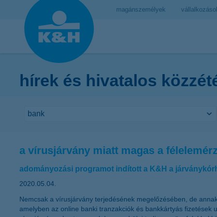
magánszemélyek
vállalkozáso
hírek és hivatalos közzét
a vírusjárvány miatt magas a félelemér
adományozási programot indított a K&H a járványkór
2020.05.04.
Nemcsak a vírusjárvány terjedésének megelőzésében, de annak k
amelyben az online banki tranzakciók és bankkártyás fizetések 