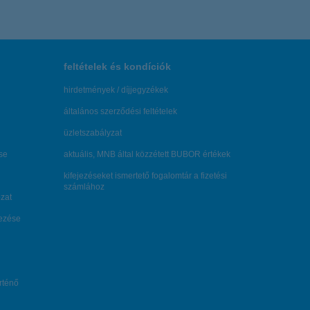
feltételek és kondíciók
hirdetmények / díjjegyzékek
általános szerződési feltételek
üzletszabályzat
se
aktuális, MNB által közzétett BUBOR értékek
kifejezéseket ismertető fogalomtár a fizetési
számlához
zat
dezése
örténő