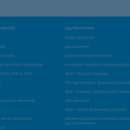
rmációk
ügyfélvédelem
fizetési moratórium
rtál
panaszkezelés
ne fizetés
gyűjtőszámlahitel információk
al kapcsolatos közzétételek
természetes személyek adósságrendezé
lőzés, FATCA, CRS
MNB – Pénzügyi Navigátor
s
Pénzügyi Navigátor Tanácsadó Irodaháló
MNB - Értékpapír egyenleg online lekér
kapcsolatos információk
OBA tájékoztató
k
MNB – Felelős döntésekkel a jövőnkért
 termék tájékoztatók
előzetes tájékoztatás elektronikus úton t
szerződéskötéshez
ciók