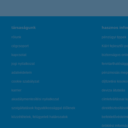
társaságunk
hasznos info
rólunk
pénzügyi tippek
cégcsoport
K&H fejlesztői po
kapcsolat
biztonságos onli
jogi nyilatkozat
fenntarthatóságg
adatvédelem
pénzmosás mege
cookie szabályzat
díjfizetési kisoko
karrier
deviza átutalás
akadálymentesítési nyilatkozat
címletváltással 
szolgáltatások fogyatékossággal élőknek
direktbiztosításo
közzétételek, felügyeleti határozatok
befektetővédelmi
öröklési informá