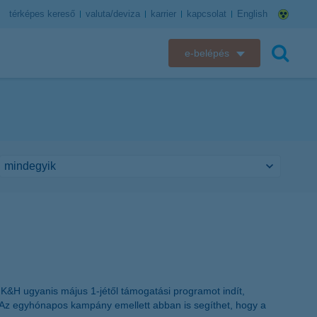
térképes kereső
valuta/deviza
karrier
kapcsolat
English
e-belépés
K&H e-bank
keresés
K&H e-posta
K&H elektronikus postaláda
K&H web Electra
K&H Biztosító ügyfélportál
K&H SZÉP Kártya
&H ugyanis május 1-jétől támogatási programot indít,
K&H e-kártyafelület
. Az egyhónapos kampány emellett abban is segíthet, hogy a