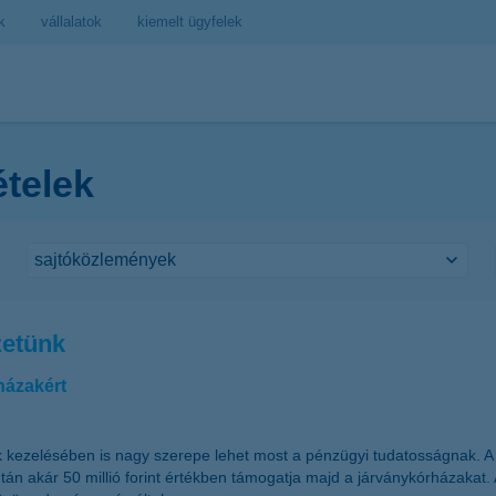
k
vállalatok
kiemelt ügyfelek
ételek
zetünk
házakért
ezelésében is nagy szerepe lehet most a pénzügyi tudatosságnak. A K
után akár 50 millió forint értékben támogatja majd a járványkórházakat