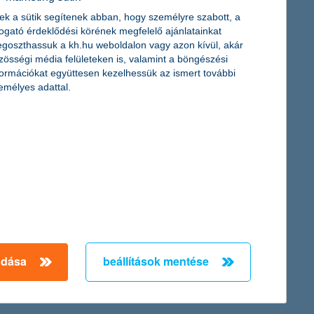
ek a sütik segítenek abban, hogy személyre szabott, a
togató érdeklődési körének megfelelő ajánlatainkat
goszthassuk a kh.hu weboldalon vagy azon kívül, akár
zösségi média felületeken is, valamint a böngészési
mivel szinte minden területet alapjaiban befolyásolnak. A 20. K&H
formációkat együttesen kezelhessük az ismert további
mációkat és gyors megoldásokat kapjanak a vírushelyzet hatékony
emélyes adattal.
ja?
hogy továbbra is alacsony legyen a kamatkörnyezet, bővüljön a
eértékelődésre számíthat, igaz, ezen a téren szükség esetén készek
adása
beállítások mentése
← Első
Előző
Következő
utolsó →