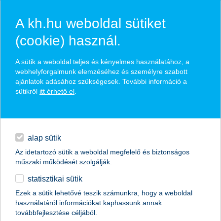
A kh.hu weboldal sütiket
(cookie) használ.
hírek és hivatalos
A sütik a weboldal teljes és kényelmes használatához, a
közzétételek
webhelyforgalmunk elemzéséhez és személyre szabott
ajánlatok adásához szükségesek. További információ a
sütikről
itt érhető el
.
egyéb
English
alap sütik
Az idetartozó sütik a weboldal megfelelő és biztonságos
műszaki működését szolgálják.
statisztikai sütik
A K&H Bank 42,3 milliárd, a K&H
Ezek a sütik lehetővé teszik számunkra, hogy a weboldal
használatáról információkat kaphassunk annak
Biztosító pedig 8,3 milliárd forint
továbbfejlesztése céljából.
adózás utáni eredményt ért el 2020-ban