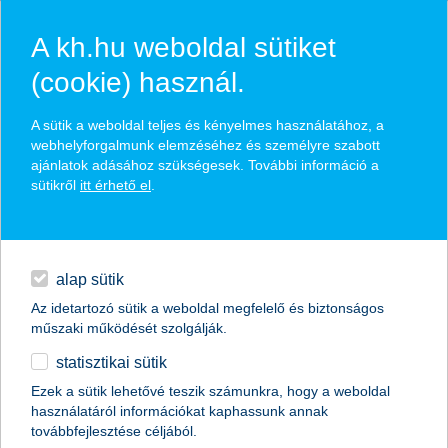
A kh.hu weboldal sütiket
(cookie) használ.
hírek és hivatalos
A sütik a weboldal teljes és kényelmes használatához, a
közzétételek
webhelyforgalmunk elemzéséhez és személyre szabott
ajánlatok adásához szükségesek. További információ a
sütikről
itt érhető el
.
egyéb
English
alap sütik
Az idetartozó sütik a weboldal megfelelő és biztonságos
műszaki működését szolgálják.
statisztikai sütik
a környezettudatos startupokra a
Ezek a sütik lehetővé teszik számunkra, hogy a weboldal
használatáról információkat kaphassunk annak
befektetők is ráharapnak
továbbfejlesztése céljából.