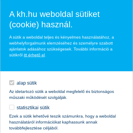
A kh.hu weboldal sütiket
(cookie) használ.
hírek és hivatalos
A sütik a weboldal teljes és kényelmes használatához, a
közzétételek
webhelyforgalmunk elemzéséhez és személyre szabott
ajánlatok adásához szükségesek. További információ a
sütikről
itt érhető el
.
egyéb
English
alap sütik
Az idetartozó sütik a weboldal megfelelő és biztonságos
műszaki működését szolgálják.
statisztikai sütik
a fiatalok nagy része a párnája alatt
Ezek a sütik lehetővé teszik számunkra, hogy a weboldal
használatáról információkat kaphassunk annak
tartja a megtakarított pénzét, pedig a
továbbfejlesztése céljából.
mobilba is tehetné