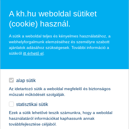
A kh.hu weboldal sütiket
(cookie) használ.
hírek és hivatalos
A sütik a weboldal teljes és kényelmes használatához, a
közzétételek
webhelyforgalmunk elemzéséhez és személyre szabott
ajánlatok adásához szükségesek. További információ a
sütikről
itt érhető el
.
egyéb
English
alap sütik
Az idetartozó sütik a weboldal megfelelő és biztonságos
műszaki működését szolgálják.
statisztikai sütik
a Simple On You lett a Cápák között
Ezek a sütik lehetővé teszik számunkra, hogy a weboldal
használatáról információkat kaphassunk annak
K&H az innovációért különdíj nyertese
továbbfejlesztése céljából.