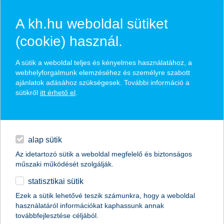
A kh.hu weboldal sütiket
(cookie) használ.
hírek és hivatalos
A sütik a weboldal teljes és kényelmes használatához, a
közzétételek
webhelyforgalmunk elemzéséhez és személyre szabott
ajánlatok adásához szükségesek. További információ a
sütikről
itt érhető el
.
egyéb
English
alap sütik
Az idetartozó sütik a weboldal megfelelő és biztonságos
műszaki működését szolgálják.
statisztikai sütik
a kezdő és a haladó gamerek mindent
Ezek a sütik lehetővé teszik számunkra, hogy a weboldal
használatáról információkat kaphassunk annak
tudó barátjává válhat a magyar
továbbfejlesztése céljából.
fejlesztésű virtuális játékos asszisztens