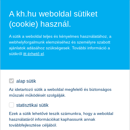
A kh.hu weboldal sütiket
(cookie) használ.
hírek és hivatalos
A sütik a weboldal teljes és kényelmes használatához, a
közzétételek
webhelyforgalmunk elemzéséhez és személyre szabott
ajánlatok adásához szükségesek. További információ a
sütikről
itt érhető el
.
egyéb
English
alap sütik
Az idetartozó sütik a weboldal megfelelő és biztonságos
műszaki működését szolgálják.
statisztikai sütik
hiányoznak az újdonságok a KKV-k
Ezek a sütik lehetővé teszik számunkra, hogy a weboldal
használatáról információkat kaphassunk annak
életéből
továbbfejlesztése céljából.