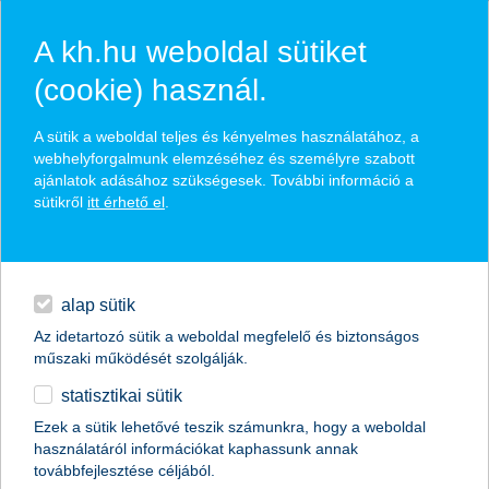
A kh.hu weboldal sütiket
(cookie) használ.
hírek és hivatalos
A sütik a weboldal teljes és kényelmes használatához, a
közzétételek
webhelyforgalmunk elemzéséhez és személyre szabott
ajánlatok adásához szükségesek. További információ a
sütikről
itt érhető el
.
egyéb
English
alap sütik
Az idetartozó sütik a weboldal megfelelő és biztonságos
műszaki működését szolgálják.
statisztikai sütik
5 kritikus gyerekbetegség, amire
Ezek a sütik lehetővé teszik számunkra, hogy a weboldal
használatáról információkat kaphassunk annak
érdemes jobban odafigyelnünk a
továbbfejlesztése céljából.
jövőben