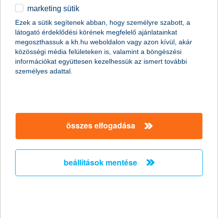
A hazai startup világban is megtalálhatók már az
marketing sütik
angyalbefektetők, a vállalkozások nagy része azonban még
Ezek a sütik segítenek abban, hogy személyre szabott, a
nem mindig tudja pontosan, hogyan és mikor lehet alkalmas
látogató érdeklődési körének megfelelő ajánlatainkat
arra, hogy tőkét kapjon tőlük a szintlépéshez. A Start it @K&H
megoszthassuk a kh.hu weboldalon vagy azon kívül, akár
ezért a hazai angyalbefektetői szféra két közismert alakját látta
közösségi média felületeken is, valamint a böngészési
vendégül, hogy tapasztalataikon keresztül mutassák be a kezdő
információkat együttesen kezelhessük az ismert további
vállalkozóknak az ilyen típusú forrásbevonás sajátosságait.
személyes adattal.
ösztöndíjprogrammal segíti a K&H a
paralimpikonokat a Párizsba vezető
úton
összes elfogadása
2022.05.25.
Az elhalasztott tokiói paralimpia miatt egy évvel lerövidített
beállítások mentése
felkészülési időszakban feszített tempóban edzenek a magyar
sportolók a párizsi paralimpiai játékokra. A lelki és anyagi
támogatás ezért kiemelten fontos ebben az időszakban. A K&H
az egészséges életmód elkötelezett támogatójaként K&H
mozdulj! paralimpiai ösztöndíjprogramjával három kiváló, eltökélt
és elhivatott sportolónak nyújt fejenként egymillió forintos