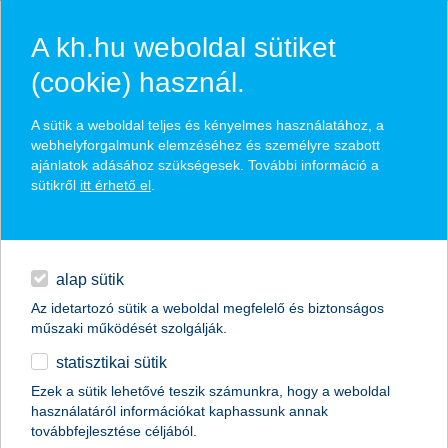
A kh.hu weboldal sütiket
(cookie) használ.
hírek és hivatalos
A sütik a weboldal teljes és kényelmes használatához, a
közzétételek
webhelyforgalmunk elemzéséhez és személyre szabott
ajánlatok adásához szükségesek. További információ a
sütikről
itt érhető el
.
egyéb
English
alap sütik
Az idetartozó sütik a weboldal megfelelő és biztonságos
műszaki működését szolgálják.
statisztikai sütik
az ember a kulcs, nem az ötlet
Ezek a sütik lehetővé teszik számunkra, hogy a weboldal
használatáról információkat kaphassunk annak
2022.05.27.
továbbfejlesztése céljából.