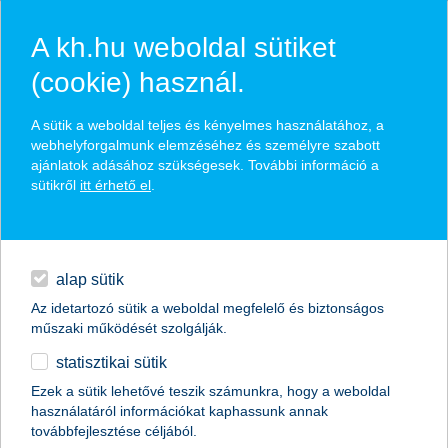
A kh.hu weboldal sütiket
(cookie) használ.
hírek és hivatalos
A sütik a weboldal teljes és kényelmes használatához, a
közzétételek
webhelyforgalmunk elemzéséhez és személyre szabott
ajánlatok adásához szükségesek. További információ a
sütikről
itt érhető el
.
egyéb
English
alap sütik
Az idetartozó sütik a weboldal megfelelő és biztonságos
műszaki működését szolgálják.
statisztikai sütik
K&H: a fiatalok többsége drágulásra
Ezek a sütik lehetővé teszik számunkra, hogy a weboldal
használatáról információkat kaphassunk annak
számít
továbbfejlesztése céljából.