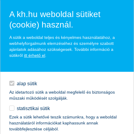
A kh.hu weboldal sütiket
(cookie) használ.
hírek és hivatalos
A sütik a weboldal teljes és kényelmes használatához, a
közzétételek
webhelyforgalmunk elemzéséhez és személyre szabott
ajánlatok adásához szükségesek. További információ a
sütikről
itt érhető el
.
egyéb
English
alap sütik
Az idetartozó sütik a weboldal megfelelő és biztonságos
műszaki működését szolgálják.
statisztikai sütik
SZÉP kártya-láz a boltokban: milliárdok
Ezek a sütik lehetővé teszik számunkra, hogy a weboldal
használatáról információkat kaphassunk annak
mentek élelmiszerre
továbbfejlesztése céljából.