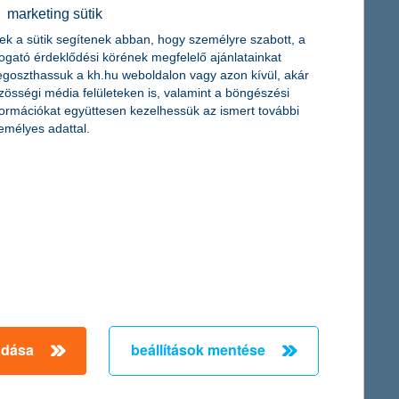
marketing sütik
ek a sütik segítenek abban, hogy személyre szabott, a
togató érdeklődési körének megfelelő ajánlatainkat
goszthassuk a kh.hu weboldalon vagy azon kívül, akár
ülföldön vállalna munkát, majdnem olyan sokan indulnának útnak,
zösségi média felületeken is, valamint a böngészési
izsgálta. A fiatalok nyelvtudása határozottan javult az elmúlt
formációkat együttesen kezelhessük az ismert további
emélyes adattal.
k rehabilitációjára. Az akció az év végéig folytatódik, a helyi
mények udvarán. Így a fiatalok és pedagógusaik
ogramra az iskolák és óvodák 2024. január 25-ig nyújthatják be
adása
beállítások mentése
← Első
Előző
Következő
utolsó →