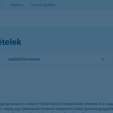
k
vállalatok
kiemelt ügyfelek
ételek
gyogyvarazs.hu
oldalon 9 jelölt közül 3 kategóriában döntheti el a na
er végéig egy kattintással mindenki kifejezheti a fiatal gyermekgyógyító