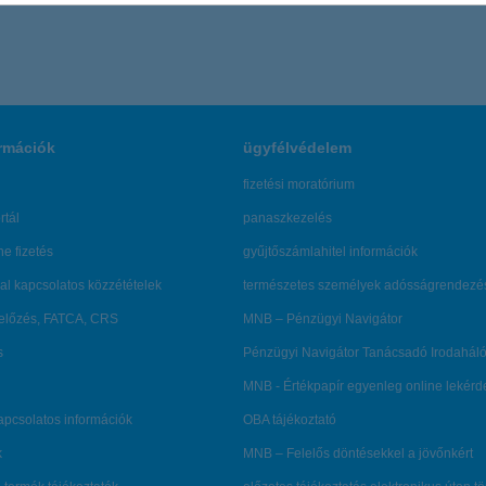
rmációk
ügyfélvédelem
fizetési moratórium
rtál
panaszkezelés
ne fizetés
gyűjtőszámlahitel információk
al kapcsolatos közzétételek
természetes személyek adósságrendezé
lőzés, FATCA, CRS
MNB – Pénzügyi Navigátor
s
Pénzügyi Navigátor Tanácsadó Irodaháló
MNB - Értékpapír egyenleg online lekér
kapcsolatos információk
OBA tájékoztató
k
MNB – Felelős döntésekkel a jövőnkért