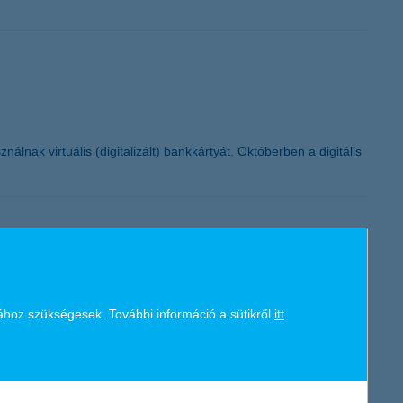
K&H token megújítás
nak virtuális (digitalizált) bankkártyát. Októberben a digitális
ához szükségesek. További információ a sütikről
itt
rtágban juthat ki. A végső hajrába a K&H mozdulj! paralimpiai
támogatja fejenként egymillió forinttal.