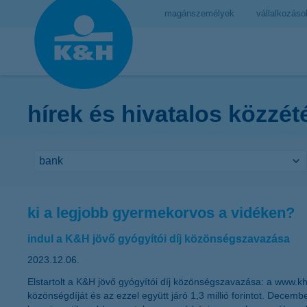
magánszemélyek
vállalkozáso
hírek és hivatalos közzét
ki a legjobb gyermekorvos a vidéken?
indul a K&H jövő gyógyítói díj közönségszavazása
2023.12.06.
Elstartolt a K&H jövő gyógyítói díj közönségszavazása: a
www.kh
közönségdíját és az ezzel együtt járó 1,3 millió forintot. Decemb