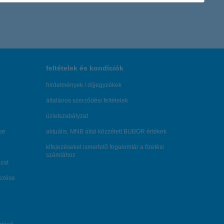
feltételek és kondíciók
hirdetmények / díjjegyzékek
általános szerződési feltételek
üzletszabályzat
se
aktuális, MNB által közzétett BUBOR értékek
kifejezéseket ismertető fogalomtár a fizetési
számlához
zat
dezése