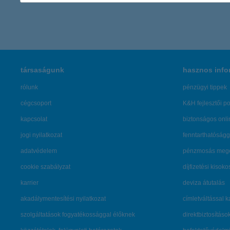
társaságunk
hasznos info
rólunk
pénzügyi tippek
cégcsoport
K&H fejlesztői po
kapcsolat
biztonságos onli
jogi nyilatkozat
fenntarthatóságg
adatvédelem
pénzmosás mege
cookie szabályzat
díjfizetési kisoko
karrier
deviza átutalás
akadálymentesítési nyilatkozat
címletváltással 
szolgáltatások fogyatékossággal élőknek
direktbiztosításo