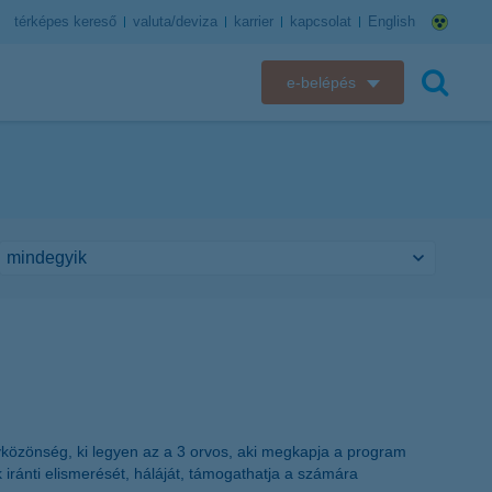
térképes kereső
valuta/deviza
karrier
kapcsolat
English
e-belépés
K&H e-bank
keresés
K&H e-posta
K&H elektronikus postaláda
K&H web Electra
K&H Biztosító ügyfélportál
K&H SZÉP Kártya
gyközönség, ki legyen az a 3 orvos, aki megkapja a program
K&H e-kártyafelület
k iránti elismerését, háláját, támogathatja a számára