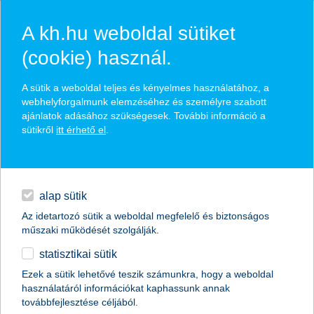
A kh.hu weboldal sütiket
(cookie) használ.
hírek és hivatalos
A sütik a weboldal teljes és kényelmes használatához, a
közzétételek
webhelyforgalmunk elemzéséhez és személyre szabott
ajánlatok adásához szükségesek. További információ a
sütikről
itt érhető el
.
egyéb
English
alap sütik
Az idetartozó sütik a weboldal megfelelő és biztonságos
műszaki működését szolgálják.
statisztikai sütik
amikor a fagyievés öröm, de utána
Ezek a sütik lehetővé teszik számunkra, hogy a weboldal
használatáról információkat kaphassunk annak
órákig kínlódik a gyerek
továbbfejlesztése céljából.