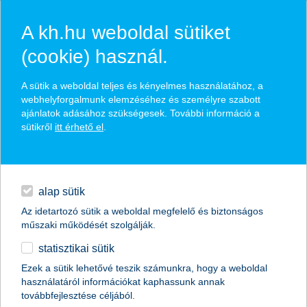
A kh.hu weboldal sütiket
(cookie) használ.
hírek és hivatalos
A sütik a weboldal teljes és kényelmes használatához, a
közzétételek
webhelyforgalmunk elemzéséhez és személyre szabott
ajánlatok adásához szükségesek. További információ a
sütikről
itt érhető el
.
egyéb
English
alap sütik
Az idetartozó sütik a weboldal megfelelő és biztonságos
műszaki működését szolgálják.
statisztikai sütik
Ezek a sütik lehetővé teszik számunkra, hogy a weboldal
használatáról információkat kaphassunk annak
Előző
Következő
továbbfejlesztése céljából.