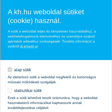
A kh.hu weboldal sütiket
(cookie) használ.
hírek és hivatalos
A sütik a weboldal teljes és kényelmes használatához, a
közzétételek
webhelyforgalmunk elemzéséhez és személyre szabott
ajánlatok adásához szükségesek. További információ a
sütikről
itt érhető el
.
egyéb
English
alap sütik
Az idetartozó sütik a weboldal megfelelő és biztonságos
műszaki működését szolgálják.
statisztikai sütik
Ezek a sütik lehetővé teszik számunkra, hogy a weboldal
használatáról információkat kaphassunk annak
Előző
Következő
továbbfejlesztése céljából.