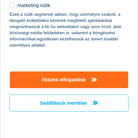
marketing sütik
töretlen a hazai vállalkozások
Ezek a sütik segítenek abban, hogy személyre szabott, a
optimizmusa
látogató érdeklődési körének megfelelő ajánlatainkat
megoszthassuk a kh.hu weboldalon vagy azon kívül, akár
2018.04.24.
közösségi média felületeken is, valamint a böngészési
információkat együttesen kezelhessük az ismert további
Bizakodva néznek a jövőbe a hazai cégek. A K&H kkv bizalmi
személyes adattal.
index 2 pontot mozdult felfelé, így 10 ponton áll, ami az index
történetében a második legjobb eredmény. Eközben a
középvállalkozások bizalma az egekbe szökött, jelenleg 31
ponton áll.
összes elfogadása
Király Marcell, K&H Csoport,
Aranykaptár kitüntetést kapott a
Magyar Bankszövetségtől
beállítások mentése
2018.04.21.
Király Marcellnek, a K&H Csoport Vállalati hitelbírálat és
speciális hitelek főosztály vezetőjének munkásságát a Magyar
Bankszövetség Aranykaptár Kitüntetéssel ismerte el.